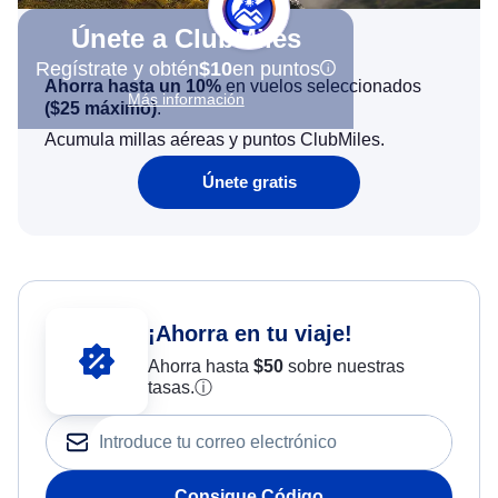
Únete a ClubMiles
Regístrate y obtén
$10
en puntos
Ahorra hasta un 10%
en vuelos seleccionados
Más información
(
$25
máximo)
.
Acumula millas aéreas y puntos ClubMiles.
Únete gratis
¡Ahorra en tu viaje!
Ahorra hasta
$
50
sobre nuestras
tasas.
ⓘ
Consigue Código