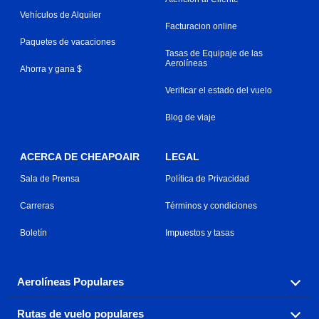
Vehículos de Alquiler
Facturacion online
Paquetes de vacaciones
Tasas de Equipaje de las
Aerolíneas
Ahorra y gana $
Verificar el estado del vuelo
Blog de viaje
ACERCA DE CHEAPOAIR
LEGAL
Sala de Prensa
Política de Privacidad
Carreras
Términos y condiciones
Boletín
Impuestos y tasas
Aerolíneas Populares
Rutas de vuelo populares
Explora nuestras opciones de tarifas aéreas baratas por