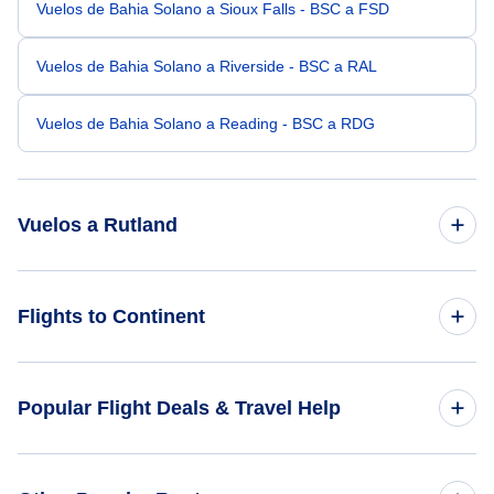
Vuelos de Bahia Solano a Sioux Falls - BSC a FSD
Vuelos de Bahia Solano a Riverside - BSC a RAL
Vuelos de Bahia Solano a Reading - BSC a RDG
Vuelos a Rutland
Vuelos de Fort Lauderdale a Rutland - FLL a RUT
Flights to Continent
Vuelos de Raleigh-Durham a Rutland - RDU a RUT
Flights to Africa
Popular Flight Deals & Travel Help
Vuelos de Fort Myers a Rutland - FMY a RUT
Flights to Asia
Vuelos de Laurel a Rutland - LUL a RUT
Domestic Flights