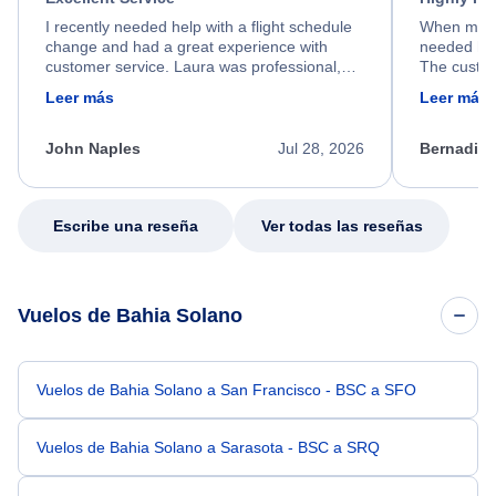
I recently needed help with a flight schedule
When my fl
change and had a great experience with
needed hel
customer service. Laura was professional,
The custom
friendly, and very helpful throughout the
calm, prof
Leer más
Leer más
process. She quickly found a solution and
throughout
kept me informed of the next steps. I truly
alternative
appreciate her excellent service.
necessary f
John Naples
Jul 28, 2026
Bernadine
excellent s
my issue.
Escribe una reseña
Ver todas las reseñas
Vuelos de Bahia Solano
Vuelos de Bahia Solano a San Francisco - BSC a SFO
Vuelos de Bahia Solano a Sarasota - BSC a SRQ