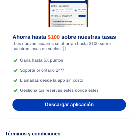
Flights Under $49
Honeymoon Vacations
Flights from Toronto to Shanghai
Flights Under $99
Romantic Vacations
Flights from Nueva York to Singapur
Flights Under $199
Ahorra hasta
$
100
sobre nuestras tasas
Adventure Vacations
¡Los nuevos usuarios se ahorran hasta
$
100
sobre
Flights from Nueva York to Tel Aviv
nuestras tasas en vuelos!
ⓘ
Beach Vacations
Flights from Nueva York to Estanbul
Gana hasta 6X puntos
Soporte prioritario 24/7
Flights from Nueva York to Atenas
Llamadas desde la app sin costo
Gestiona tus reservas estés donde estés
Flights from Nueva York to Mumbai
Descargar aplicación
Flights from Shanghai to Nueva York
Flights from Delhi to Nueva York
Términos y condiciones