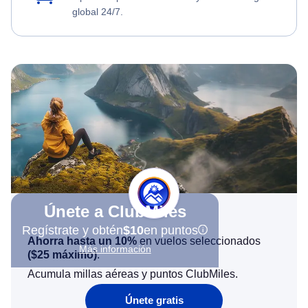
global 24/7.
Únete a ClubMiles
Regístrate y obtén
$10
en puntos
Ahorra hasta un 10%
en vuelos seleccionados
Más información
(
$25
máximo)
.
Acumula millas aéreas y puntos ClubMiles.
Únete gratis