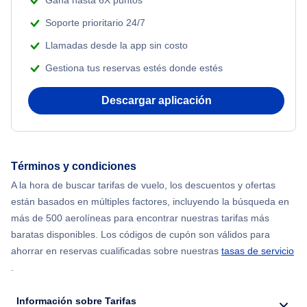
Gana hasta 6X puntos
Adventure Vacations
Flights from Nueva York to Tel Aviv
Soporte prioritario 24/7
Beach Vacations
Llamadas desde la app sin costo
Flights from Nueva York to Estanbul
Gestiona tus reservas estés donde estés
Flights from Nueva York to Atenas
Descargar aplicación
Flights from Nueva York to Mumbai
Flights from Shanghai to Nueva York
Términos y condiciones
A la hora de buscar tarifas de vuelo, los descuentos y ofertas
Flights from Delhi to Nueva York
están basados en múltiples factores, incluyendo la búsqueda en
más de 500 aerolíneas para encontrar nuestras tarifas más
Flights from Chicago to Delhi
baratas disponibles. Los códigos de cupón son válidos para
ahorrar en reservas cualificadas sobre nuestras
tasas de servicio
.
Flights from Nueva York to Hong Kong
Información sobre Tarifas
Flights from Nueva York to Seúl