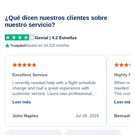
¿Qué dicen nuestros clientes sobre
nuestro servicio?
Genial | 4.2 Estrellas
Basado en 34,320 reseñas
Excellent Service
Highly R
I recently needed help with a flight schedule
When my fl
change and had a great experience with
needed hel
customer service. Laura was professional,
The custom
friendly, and very helpful throughout the
calm, prof
Leer más
Leer más
process. She quickly found a solution and
throughout
kept me informed of the next steps. I truly
alternative
appreciate her excellent service.
necessary f
John Naples
Jul 28, 2026
Bernadine
excellent s
my issue.