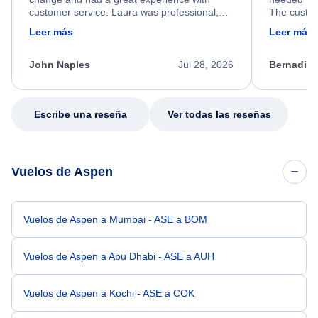
customer service. Laura was professional,
The custom
friendly, and very helpful throughout the
calm, prof
Leer más
Leer más
process. She quickly found a solution and
throughout
kept me informed of the next steps. I truly
alternative
appreciate her excellent service.
necessary f
John Naples
Jul 28, 2026
Bernadine
excellent s
my issue.
Escribe una reseña
Ver todas las reseñas
Vuelos de Aspen
Vuelos de Aspen a Mumbai - ASE a BOM
Vuelos de Aspen a Abu Dhabi - ASE a AUH
Vuelos de Aspen a Kochi - ASE a COK