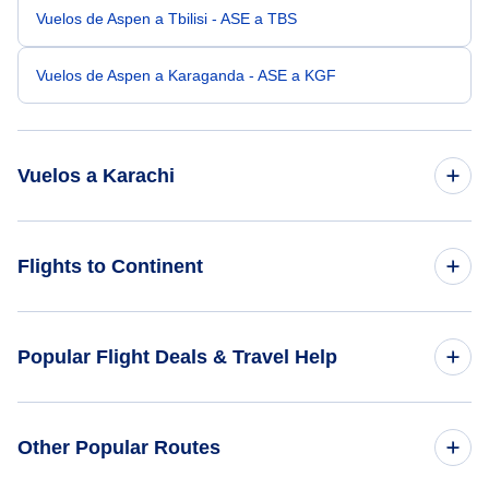
Vuelos de Aspen a Tbilisi - ASE a TBS
Vuelos de Aspen a Karaganda - ASE a KGF
Vuelos a Karachi
Vuelos de Atlanta a Karachi - ATL a KHI
Flights to Continent
Vuelos de Austin a Karachi - AUS a KHI
Flights to Africa
Popular Flight Deals & Travel Help
Vuelos de Anchorage a Karachi - ANC a KHI
Flights to Asia
Vuelos de Angoon a Karachi - AGN a KHI
Domestic Flights
Other Popular Routes
Flights to Caribbean
Vuelos de Atka a Karachi - AKB a KHI
International Flights