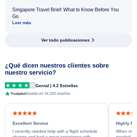
Singapore Travel Brief: What to Know Before You
Go
Leer más
Ver todo publicaciones
¿Qué dicen nuestros clientes sobre
nuestro servicio?
Genial | 4.2 Estrellas
Basado en 34,320 reseñas
Excellent Service
Highly R
I recently needed help with a flight schedule
When my fl
change and had a great experience with
needed hel