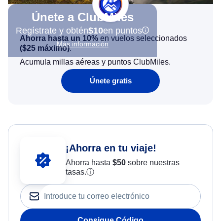
Únete a ClubMiles
Regístrate y obtén
$10
en puntos
Ahorra hasta un 10%
en vuelos seleccionados
Más información
(
$25
máximo)
.
Acumula millas aéreas y puntos ClubMiles.
Únete gratis
¡Ahorra en tu viaje!
Ahorra hasta
$
50
sobre nuestras
tasas.
ⓘ
Consigue Código