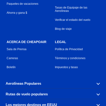
Paquetes de vacaciones
Tasas de Equipaje de las
Aerolíneas
Ahorra y gana $
Verificar el estado del vuelo
Blog de viaje
ACERCA DE CHEAPOAIR
LEGAL
Sala de Prensa
Política de Privacidad
Carreras
Términos y condiciones
Boletín
Impuestos y tasas
Aerolíneas Populares
Rutas de vuelo populares
Explora nuestras opciones de tarifas aéreas baratas por
aerolínea, con más de 500 opciones para elegir.
Los mejores destinos en EEUU