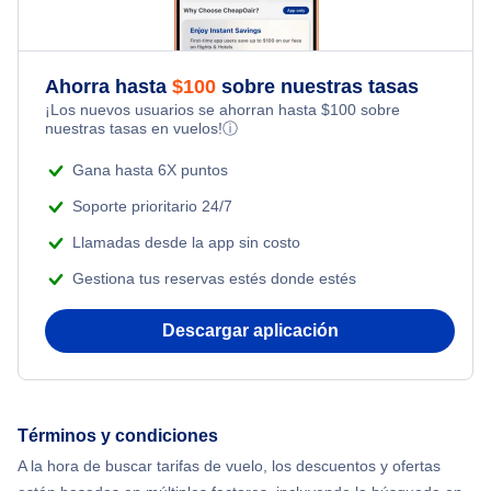
Hotels Under $100
Flights Under $99
Family Vacations
Flights from Nueva York to Singapur
Last Minute Hotels
Flights Under $199
Ahorra hasta
$
100
sobre nuestras tasas
Kid Friendly Vacations
¡Los nuevos usuarios se ahorran hasta
$
100
sobre
Flights from Nueva York to Tel Aviv
nuestras tasas en vuelos!
ⓘ
Honeymoon Vacations
Flights from Nueva York to Estanbul
Gana hasta 6X puntos
Romantic Vacations
Soporte prioritario 24/7
Flights from Nueva York to Atenas
Llamadas desde la app sin costo
Adventure Vacations
Gestiona tus reservas estés donde estés
Flights from Nueva York to Mumbai
Beach Vacations
Descargar aplicación
Flights from Shanghai to Nueva York
Flights from Delhi to Nueva York
Términos y condiciones
Flights from Chicago to Delhi
A la hora de buscar tarifas de vuelo, los descuentos y ofertas