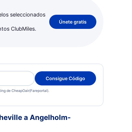
elos seleccionados
Únete gratis
ntos ClubMiles.
Consigue Código
eting de CheapOair(Fareportal).
eville a Angelholm-