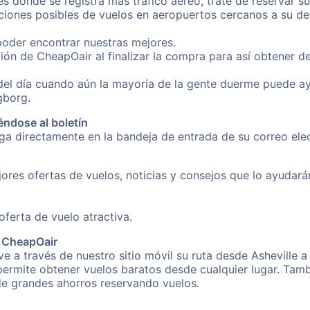
es donde se registra más tráfico aéreo, trate de reservar s
iones posibles de vuelos en aeropuertos cercanos a su des
poder encontrar nuestras mejores.
ón de CheapOair al finalizar la compra para así obtener d
 del día cuando aún la mayoría de la gente duerme puede a
gborg.
éndose al boletín
nga directamente en la bandeja de entrada de su correo ele
ores ofertas de vuelos, noticias y consejos que lo ayudarán 
erta de vuelo atractiva.
e CheapOair
e a través de nuestro sitio móvil su ruta desde Asheville 
 permite obtener vuelos baratos desde cualquier lugar. Tam
 de grandes ahorros reservando vuelos.