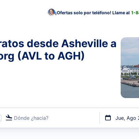
¡Ofertas solo por teléfono! Llame al
1-
atos desde Asheville a
rg (AVL to AGH)
Dónde ¿hacia?
Jue, Ago 
uerto o por vuelos directos