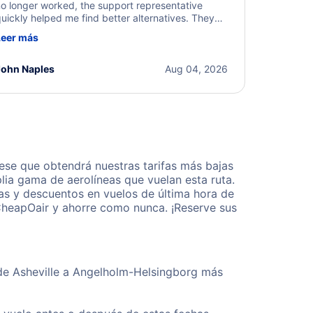
o longer worked, the support representative
uickly helped me find better alternatives. They
ere professional, courteous, and went above and
Leer más
eyond to resolve the issue. I'm grateful for the
xcellent assistance and smooth experience.
John Naples
Aug 04, 2026
ese que obtendrá nuestras tarifas más bajas
lia gama de aerolíneas que vuelan esta ruta.
as y descuentos en vuelos de última hora de
CheapOair y ahorre como nunca. ¡Reserve sus
sde Asheville a Angelholm-Helsingborg más