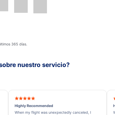
últimos 365 días.
sobre nuestro servicio?
Highly Recommended
H
When my flight was unexpectedly canceled, I
W