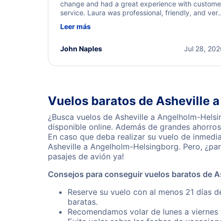
change and had a great experience with custome
service. Laura was professional, friendly, and ver
helpful throughout the process. She quickly foun
Leer más
a solution and kept me informed of the next steps
I truly appreciate her excellent service.
John Naples
Jul 28, 20
Vuelos baratos de Asheville 
¿Busca vuelos de Asheville a Angelholm-Helsi
disponible online. Además de grandes ahorros 
En caso que deba realizar su vuelo de inmedi
Asheville a Angelholm-Helsingborg. Pero, ¿pa
pasajes de avión ya!
Consejos para conseguir vuelos baratos de A
Reserve su vuelo con al menos 21 días d
baratas.
Recomendamos volar de lunes a viernes p