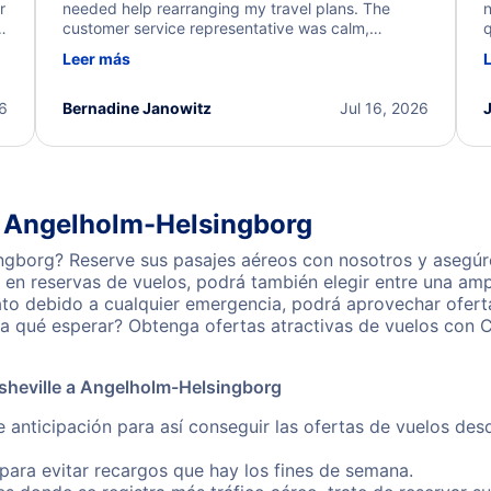
r
needed help rearranging my travel plans. The
n
y
customer service representative was calm,
q
d
professional, and extremely helpful throughout the
w
Leer más
.
process. They quickly found alternative flight
b
options and assisted with the necessary follow-up.
e
I truly appreciate the excellent support and
26
Bernadine Janowitz
Jul 16, 2026
dedication to resolving my issue.
a Angelholm-Helsingborg
ngborg? Reserve sus pasajes aéreos con nosotros y asegúr
en reservas de vuelos, podrá también elegir entre una amp
ato debido a cualquier emergencia, podrá aprovechar ofert
ra qué esperar? Obtenga ofertas atractivas de vuelos con 
sheville a Angelholm-Helsingborg
e anticipación para así conseguir las ofertas de vuelos de
ara evitar recargos que hay los fines de semana.