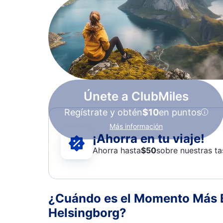
Únete a ClubMiles
Regístrate y obtén
$10
en puntos
Más información
¡Ahorra en tu viaje!
Ahorra hasta
$
50
sobre nuestras ta
¿Cuándo es el Momento Más B
Helsingborg?