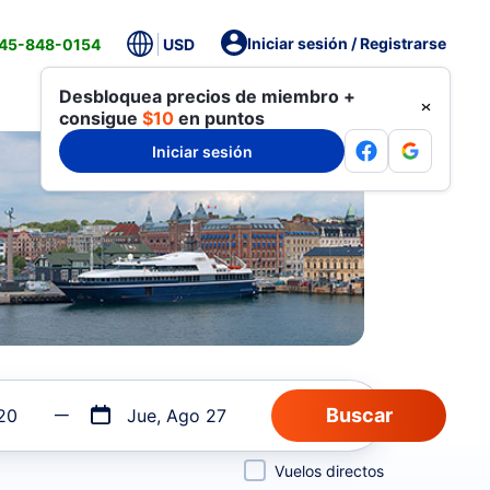
Iniciar sesión / Registrarse
845-848-0154
USD
Desbloquea precios de miembro +
consigue
$10
en puntos
Iniciar sesión
20
Jue, Ago 27
Vuelos directos