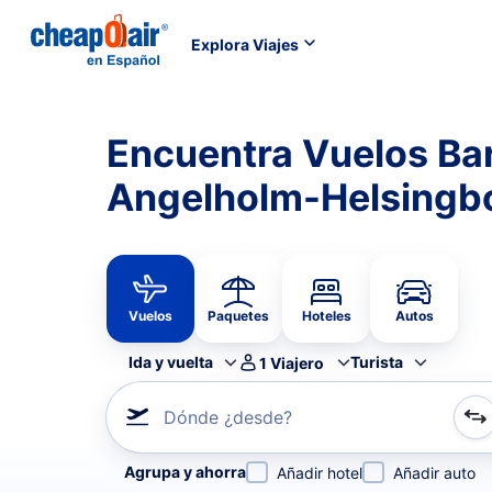
Explora Viajes
Encuentra Vuelos Bar
Angelholm-Helsingbo
Vuelos
Paquetes
Hoteles
Autos
Ida y vuelta
Turista
1
Viajero
Dónde ¿desde?
Refina tu búsqueda por aerolínea, por ciudad o aerop
Agrupa y ahorra
Añadir hotel
Añadir auto