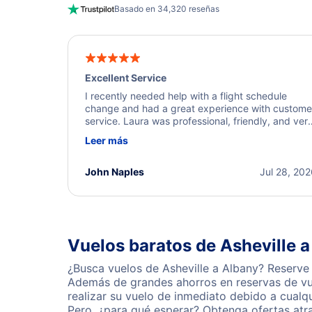
Basado en 34,320 reseñas
Excellent Service
I recently needed help with a flight schedule
change and had a great experience with custome
service. Laura was professional, friendly, and ver
helpful throughout the process. She quickly foun
Leer más
a solution and kept me informed of the next steps
I truly appreciate her excellent service.
John Naples
Jul 28, 20
Vuelos baratos de Asheville 
¿Busca vuelos de Asheville a Albany? Reserve 
Además de grandes ahorros en reservas de vue
realizar su vuelo de inmediato debido a cualq
Pero, ¿para qué esperar? Obtenga ofertas atr