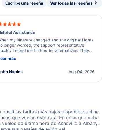
Escribe una reseña
Ver todas las reseñas
elpful Assistance
hen my itinerary changed and the original flights
o longer worked, the support representative
uickly helped me find better alternatives. They
ere professional, courteous, and went above and
Leer más
eyond to resolve the issue. I'm grateful for the
xcellent assistance and smooth experience.
John Naples
Aug 04, 2026
nuestras tarifas más bajas disponible online.
neas que vuelan esta ruta. En caso que deba
vuelos de última hora de Asheville a Albany.
erve sus pasajes de avión ya!