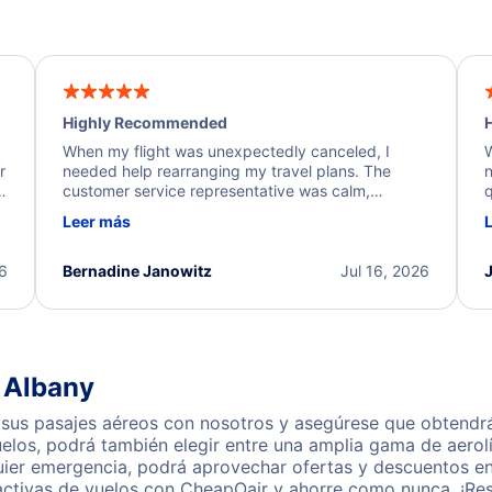
Highly Recommended
H
When my flight was unexpectedly canceled, I
W
r
needed help rearranging my travel plans. The
n
y
customer service representative was calm,
q
d
professional, and extremely helpful throughout the
w
Leer más
.
process. They quickly found alternative flight
b
options and assisted with the necessary follow-up.
e
I truly appreciate the excellent support and
26
Bernadine Janowitz
Jul 16, 2026
dedication to resolving my issue.
a Albany
sus pasajes aéreos con nosotros y asegúrese que obtendrá 
los, podrá también elegir entre una amplia gama de aerolí
uier emergencia, podrá aprovechar ofertas y descuentos en 
activas de vuelos con CheapOair y ahorre como nunca. ¡Res