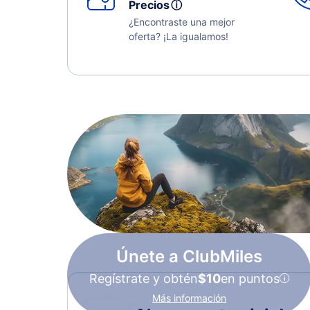
Precios
ⓘ
¿Encontraste una mejor
oferta? ¡La igualamos!
Únete a ClubMiles
Regístrate y obtén
$10
en puntos
Más información