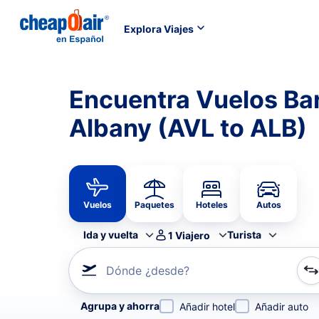
Explora Viajes
Encuentra Vuelos Bar
Albany (AVL to ALB)
Vuelos
Paquetes
Hoteles
Autos
Ida y vuelta
Turista
1
Viajero
Dónde ¿desde?
Refina tu búsqueda por aerolínea, por ciudad o aerop
Agrupa y ahorra
Añadir hotel
Añadir auto