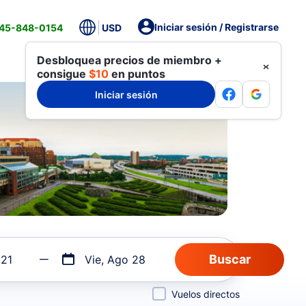
Iniciar sesión / Registrarse
845-848-0154
USD
Desbloquea precios de miembro +
consigue
$10
en puntos
Iniciar sesión
 21
Vie, Ago 28
Vuelos directos