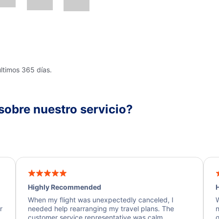
últimos 365 días.
sobre nuestro servicio?
Highly Recommended
H
When my flight was unexpectedly canceled, I
W
r
needed help rearranging my travel plans. The
n
y
customer service representative was calm,
q