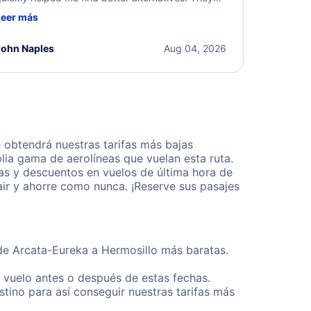
ere professional, courteous, and went above and
Leer más
eyond to resolve the issue. I'm grateful for the
xcellent assistance and smooth experience.
John Naples
Aug 04, 2026
 obtendrá nuestras tarifas más bajas
lia gama de aerolíneas que vuelan esta ruta.
as y descuentos en vuelos de última hora de
ir y ahorre como nunca. ¡Reserve sus pasajes
sde Arcata-Eureka a Hermosillo más baratas.
u vuelo antes o después de estas fechas.
tino para así conseguir nuestras tarifas más