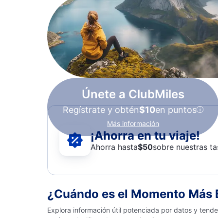
Únete a ClubMiles
Regístrate y obtén
$10
en puntos
Más información
¡Ahorra en tu viaje!
Ahorra hasta
$
50
sobre nuestras ta
¿Cuándo es el Momento Más B
Explora información útil potenciada por datos y tend