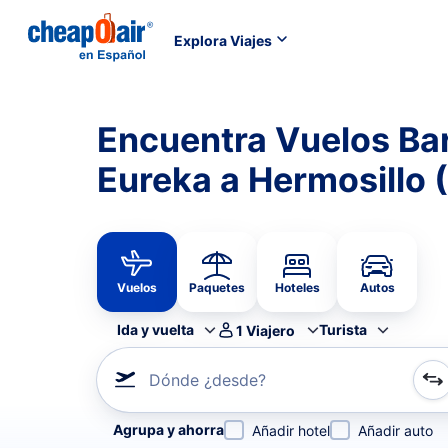
Explora Viajes
Encuentra Vuelos Ba
Eureka a Hermosillo
Vuelos
Paquetes
Hoteles
Autos
Ida y vuelta
Turista
1
Viajero
Dónde ¿desde?
Refina tu búsqueda por aerolínea, por ciudad o aerop
Agrupa y ahorra
Añadir hotel
Añadir auto