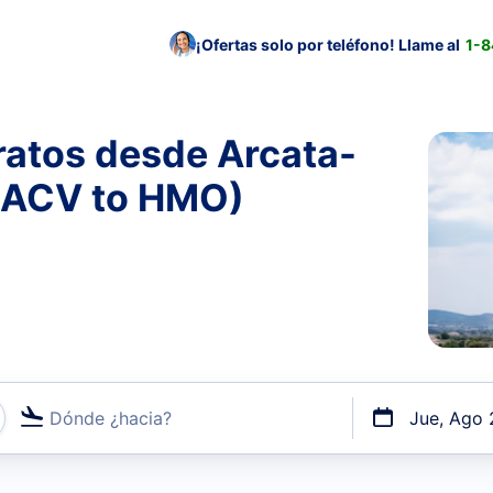
¡Ofertas solo por teléfono! Llame al
1-
ratos desde Arcata-
 (ACV to HMO)
Dónde ¿hacia?
Jue, Ago 
uerto o por vuelos directos