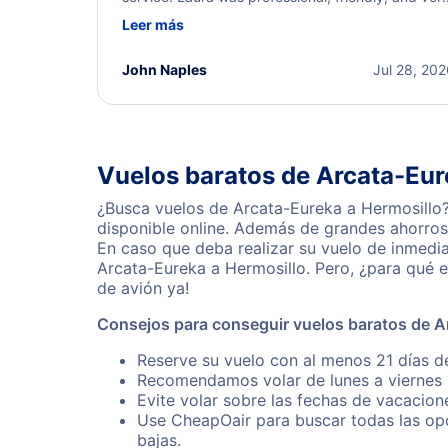
helpful throughout the process. She quickly foun
Leer más
a solution and kept me informed of the next steps
I truly appreciate her excellent service.
John Naples
Jul 28, 20
Vuelos baratos de Arcata-Eur
¿Busca vuelos de Arcata-Eureka a Hermosillo?
disponible online. Además de grandes ahorros 
En caso que deba realizar su vuelo de inmedi
Arcata-Eureka a Hermosillo. Pero, ¿para qué 
de avión ya!
Consejos para conseguir vuelos baratos de A
Reserve su vuelo con al menos 21 días de
Recomendamos volar de lunes a viernes p
Evite volar sobre las fechas de vacacion
Use CheapOair para buscar todas las opc
bajas.