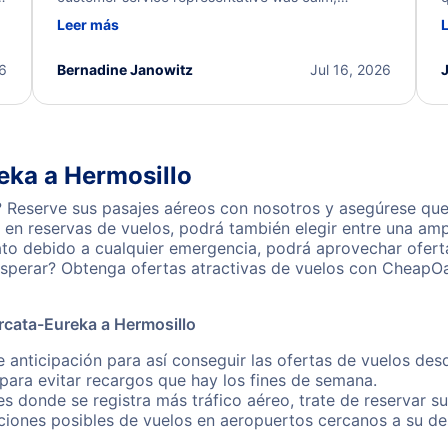
d
professional, and extremely helpful throughout the
w
Leer más
.
process. They quickly found alternative flight
b
options and assisted with the necessary follow-up.
e
I truly appreciate the excellent support and
26
Bernadine Janowitz
Jul 16, 2026
dedication to resolving my issue.
eka a Hermosillo
 Reserve sus pasajes aéreos con nosotros y asegúrese que
en reservas de vuelos, podrá también elegir entre una amp
ato debido a cualquier emergencia, podrá aprovechar ofert
esperar? Obtenga ofertas atractivas de vuelos con CheapOa
rcata-Eureka a Hermosillo
 anticipación para así conseguir las ofertas de vuelos de
ara evitar recargos que hay los fines de semana.
es donde se registra más tráfico aéreo, trate de reservar s
iones posibles de vuelos en aeropuertos cercanos a su des