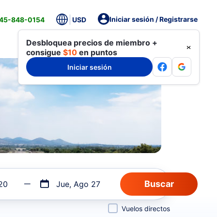
Iniciar sesión / Registrarse
845-848-0154
USD
Desbloquea precios de miembro +
consigue
$10
en puntos
Iniciar sesión
20
Jue, Ago 27
Vuelos directos