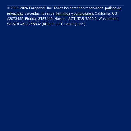
Filadelfia a Orlando
San Francisco a Los Ángeles
Ft Lauderdale
Honolulu
LATAM Airlines
Lufthansa
Dublín
Frankfurt
© 2006-2026 Fareportal, Inc. Todos los derechos reservados.
política de
privacidad
y aceptas nuestros
Términos y condiciones
. California: CST
Houston
Las Vegas
Air Europa
Turkish Airlines
Guadalajara
Lima
#2073455, Florida: ST37449, Hawaii - SOT#TAR-7560-0, Washington:
WASOT #602755832 (afiliado de Travelong, Inc.)
Los Ángeles
Miami
United Airlines
Volaris Airlines
Londres
Manila
Nueva York
Orlando
Madrid
Ciudad de México
Filadelfia
Phoenix
Nassau
Sídney
San Diego
San Francisco
París
Puerto Vallarta
Seattle
Tampa
Roma
San José
Toronto
Vancouver