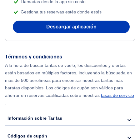
Llamadas desde la app sin costo
Flights from Shanghai to Nueva York
Gestiona tus reservas estés donde estés
Flights from Delhi to Nueva York
Descargar aplicación
Flights from Chicago to Delhi
Flights from Nueva York to Hong Kong
Términos y condiciones
A la hora de buscar tarifas de vuelo, los descuentos y ofertas
Flights from Nueva York to Seúl
están basados en múltiples factores, incluyendo la búsqueda en
más de 500 aerolíneas para encontrar nuestras tarifas más
Flights from Nueva York to Barcelona
baratas disponibles. Los códigos de cupón son válidos para
ahorrar en reservas cualificadas sobre nuestras
tasas de servicio
.
Información sobre Tarifas
Códigos de cupón