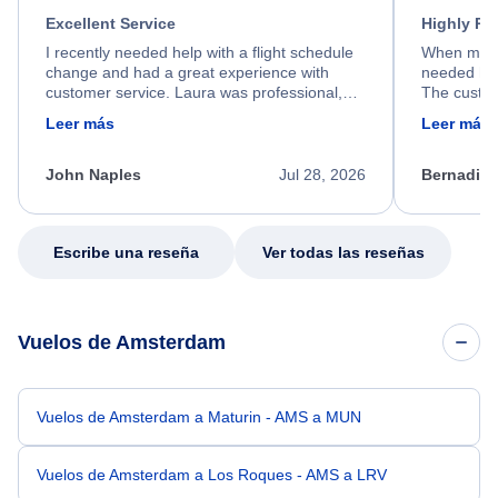
Excellent Service
Highly R
I recently needed help with a flight schedule
When my fl
change and had a great experience with
needed hel
customer service. Laura was professional,
The custom
friendly, and very helpful throughout the
calm, prof
Leer más
Leer más
process. She quickly found a solution and
throughout
kept me informed of the next steps. I truly
alternative
appreciate her excellent service.
necessary f
John Naples
Jul 28, 2026
Bernadine
excellent s
my issue.
Escribe una reseña
Ver todas las reseñas
Vuelos de Amsterdam
Vuelos de Amsterdam a Maturin - AMS a MUN
Vuelos de Amsterdam a Los Roques - AMS a LRV