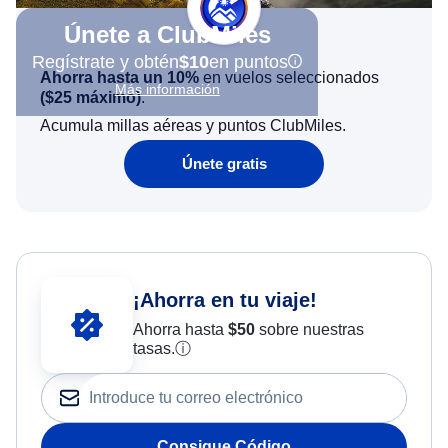
Únete a ClubMiles
Regístrate y obtén
$10
en puntos
Ahorra hasta un 10%
en vuelos seleccionados
Más información
(
$25
máximo)
.
Acumula millas aéreas y puntos ClubMiles.
Únete gratis
¡Ahorra en tu viaje!
Ahorra hasta
$
50
sobre nuestras
tasas.
ⓘ
Consigue Código