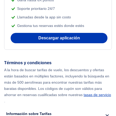
Gana hasta 6X puntos
Soporte prioritario 24/7
Flights from Nueva York to Atenas
Llamadas desde la app sin costo
Gestiona tus reservas estés donde estés
Flights from Nueva York to Mumbai
Descargar aplicación
Flights from Shanghai to Nueva York
Flights from Delhi to Nueva York
Términos y condiciones
Flights from Chicago to Delhi
A la hora de buscar tarifas de vuelo, los descuentos y ofertas
están basados en múltiples factores, incluyendo la búsqueda en
Flights from Nueva York to Hong Kong
más de 500 aerolíneas para encontrar nuestras tarifas más
baratas disponibles. Los códigos de cupón son válidos para
Flights from Nueva York to Seúl
ahorrar en reservas cualificadas sobre nuestras
tasas de servicio
.
Flights from Nueva York to Barcelona
Información sobre Tarifas