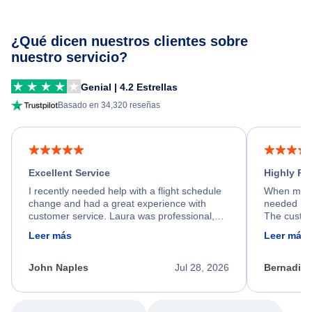
¿Qué dicen nuestros clientes sobre
nuestro servicio?
Genial | 4.2 Estrellas
Basado en 34,320 reseñas
Excellent Service
Highly R
I recently needed help with a flight schedule
When my fl
change and had a great experience with
needed hel
customer service. Laura was professional,
The custom
friendly, and very helpful throughout the
calm, prof
Leer más
Leer más
process. She quickly found a solution and
throughout
kept me informed of the next steps. I truly
alternative
appreciate her excellent service.
necessary f
John Naples
Jul 28, 2026
Bernadine
excellent s
my issue.