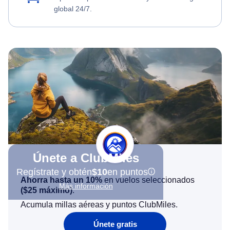
global 24/7.
Únete a ClubMiles
Regístrate y obtén
$10
en puntos
Ahorra hasta un 10%
en vuelos seleccionados
Más información
(
$25
máximo)
.
Acumula millas aéreas y puntos ClubMiles.
Únete gratis