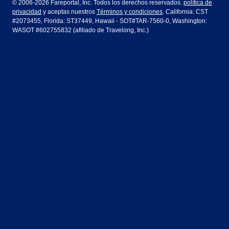
© 2006-2026 Fareportal, Inc. Todos los derechos reservados.
política de
privacidad
y aceptas nuestros
Términos y condiciones
. California: CST
Houston
Las Vegas
Air Europa
Turkish Airlines
Guadalajara
Lima
#2073455, Florida: ST37449, Hawaii - SOT#TAR-7560-0, Washington:
WASOT #602755832 (afiliado de Travelong, Inc.)
Los Ángeles
Miami
United Airlines
Volaris Airlines
Londres
Manila
Nueva York
Orlando
Madrid
Ciudad de México
Filadelfia
Phoenix
Nassau
Sídney
San Diego
San Francisco
París
Puerto Vallarta
Seattle
Tampa
Roma
San José
Toronto
Vancouver