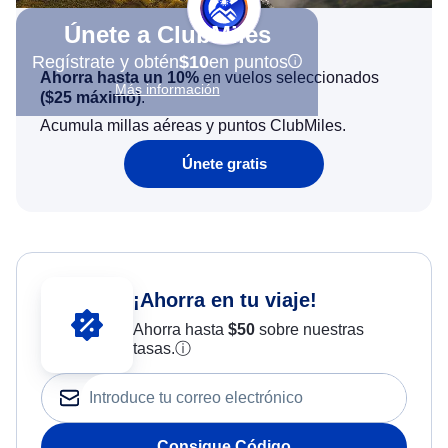
Únete a ClubMiles
Regístrate y obtén
$10
en puntos
Ahorra hasta un 10%
en vuelos seleccionados
Más información
(
$25
máximo)
.
Acumula millas aéreas y puntos ClubMiles.
Únete gratis
¡Ahorra en tu viaje!
Ahorra hasta
$
50
sobre nuestras
tasas.
ⓘ
Consigue Código