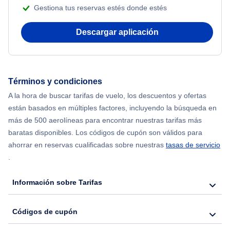
Gestiona tus reservas estés donde estés
Flights from Delhi to Nueva York
Descargar aplicación
Flights from Chicago to Delhi
Flights from Nueva York to Seúl
Términos y condiciones
A la hora de buscar tarifas de vuelo, los descuentos y ofertas
Flights from Nueva York to Hong Kong
están basados en múltiples factores, incluyendo la búsqueda en
más de 500 aerolíneas para encontrar nuestras tarifas más
Flights from Nueva York to Lisboa
baratas disponibles. Los códigos de cupón son válidos para
ahorrar en reservas cualificadas sobre nuestras
tasas de servicio
.
Información sobre Tarifas
Códigos de cupón