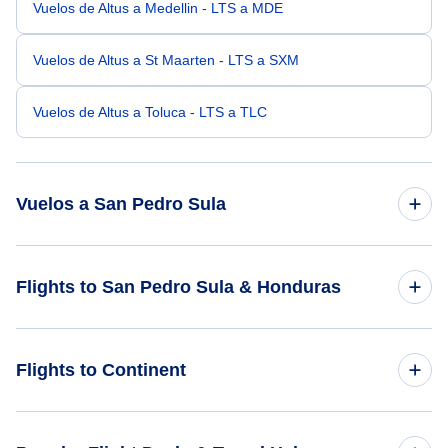
Vuelos de Altus a Medellin - LTS a MDE
Vuelos de Altus a St Maarten - LTS a SXM
Vuelos de Altus a Toluca - LTS a TLC
Vuelos a San Pedro Sula
Vuelos de Albany a San Pedro Sula - ALB a SAP
Flights to San Pedro Sula & Honduras
Vuelos de Anchorage a San Pedro Sula - ANC a SAP
Flights to Honduras
Flights to Continent
Vuelos de Akron-Canton a San Pedro Sula - CAK a SAP
Flights to San Pedro Sula
Vuelos de Atenas a San Pedro Sula - AHN a SAP
Flights to Africa