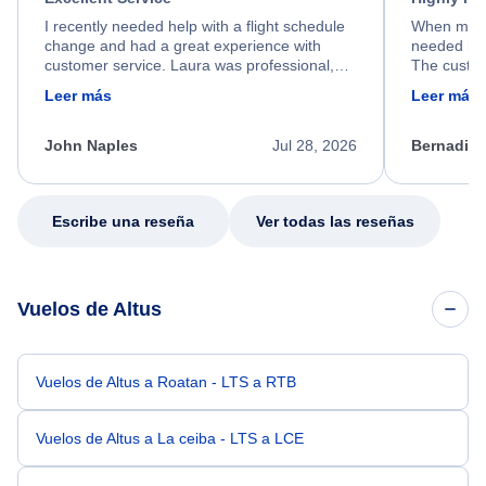
I recently needed help with a flight schedule
When my fl
change and had a great experience with
needed hel
customer service. Laura was professional,
The custom
friendly, and very helpful throughout the
calm, prof
Leer más
Leer más
process. She quickly found a solution and
throughout
kept me informed of the next steps. I truly
alternative
appreciate her excellent service.
necessary f
John Naples
Jul 28, 2026
Bernadine
excellent s
my issue.
Escribe una reseña
Ver todas las reseñas
Vuelos de Altus
Vuelos de Altus a Roatan - LTS a RTB
Vuelos de Altus a La ceiba - LTS a LCE