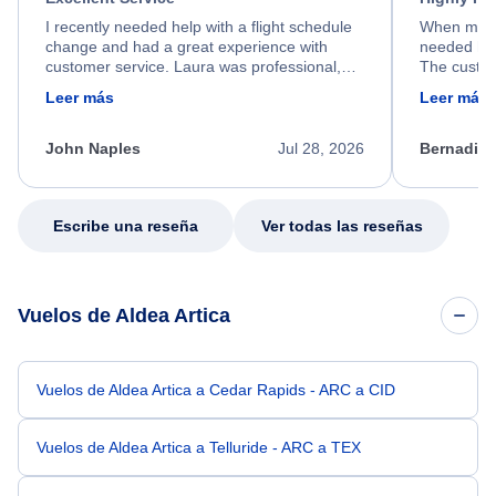
I recently needed help with a flight schedule
When my fl
change and had a great experience with
needed hel
customer service. Laura was professional,
The custom
friendly, and very helpful throughout the
calm, prof
Leer más
Leer más
process. She quickly found a solution and
throughout
kept me informed of the next steps. I truly
alternative
appreciate her excellent service.
necessary f
John Naples
Jul 28, 2026
Bernadine
excellent s
my issue.
Escribe una reseña
Ver todas las reseñas
Vuelos de Aldea Artica
Vuelos de Aldea Artica a Cedar Rapids - ARC a CID
Vuelos de Aldea Artica a Telluride - ARC a TEX