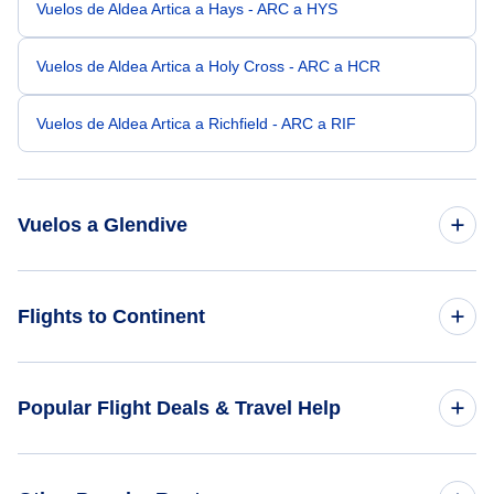
Vuelos de Aldea Artica a Hays - ARC a HYS
Vuelos de Aldea Artica a Holy Cross - ARC a HCR
Vuelos de Aldea Artica a Richfield - ARC a RIF
Vuelos a Glendive
Vuelos de Spokane a Glendive - GEG a GDV
Flights to Continent
Vuelos de Billings a Glendive - BIL a GDV
Flights to Africa
Popular Flight Deals & Travel Help
Vuelos de Port Angeles a Glendive - CLM a GDV
Flights to Asia
Vuelos de Isla Adak a Glendive - ADK a GDV
Domestic Flights