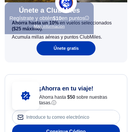
Únete a ClubMiles
Regístrate y obtén
$10
en puntos
Ahorra hasta un 10%
en vuelos seleccionados
Más información
(
$25
máximo)
.
Acumula millas aéreas y puntos ClubMiles.
Únete gratis
¡Ahorra en tu viaje!
Ahorra hasta
$
50
sobre nuestras
tasas.
ⓘ
Consigue Código