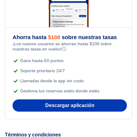
Flights Under $49
Honeymoon Vacations
Flights from Nueva York to Milán
Flights Under $99
Romantic Vacations
Flights from Nueva York to Tel Aviv
Flights Under $199
Ahorra hasta
$
100
sobre nuestras tasas
Adventure Vacations
¡Los nuevos usuarios se ahorran hasta
$
100
sobre
Flights from Nueva York to Estanbul
nuestras tasas en vuelos!
ⓘ
Beach Vacations
Flights from Nueva York to Singapur
Gana hasta 6X puntos
Soporte prioritario 24/7
Flights from Nueva York to Atenas
Llamadas desde la app sin costo
Gestiona tus reservas estés donde estés
Flights from Nueva York to Mumbai
Descargar aplicación
Flights from Shanghai to Nueva York
Flights from Delhi to Nueva York
Términos y condiciones