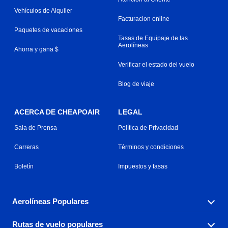
Vehículos de Alquiler
Facturacion online
Paquetes de vacaciones
Tasas de Equipaje de las
Aerolíneas
Ahorra y gana $
Verificar el estado del vuelo
Blog de viaje
ACERCA DE CHEAPOAIR
LEGAL
Sala de Prensa
Política de Privacidad
Carreras
Términos y condiciones
Boletín
Impuestos y tasas
Aerolíneas Populares
Rutas de vuelo populares
Explora nuestras opciones de tarifas aéreas baratas por