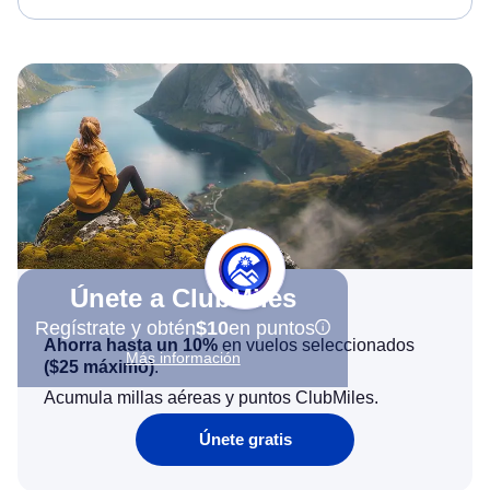
Únete a ClubMiles
Regístrate y obtén
$10
en puntos
Ahorra hasta un 10%
en vuelos seleccionados
Más información
(
$25
máximo)
.
Acumula millas aéreas y puntos ClubMiles.
Únete gratis