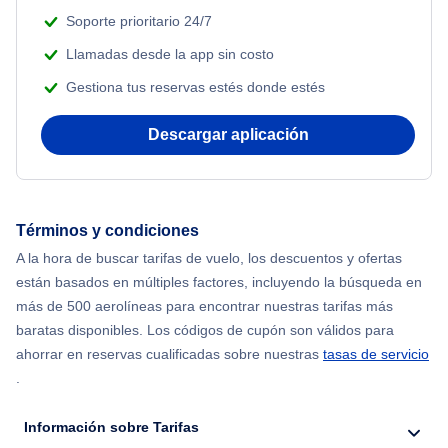
Adventure Vacations
Soporte prioritario 24/7
Flights from Nueva York to Atenas
Llamadas desde la app sin costo
Beach Vacations
Gestiona tus reservas estés donde estés
Flights from Nueva York to Mumbai
Descargar aplicación
Flights from Shanghai to Nueva York
Flights from Delhi to Nueva York
Términos y condiciones
Flights from Chicago to Delhi
A la hora de buscar tarifas de vuelo, los descuentos y ofertas
están basados en múltiples factores, incluyendo la búsqueda en
Flights from Nueva York to Seúl
más de 500 aerolíneas para encontrar nuestras tarifas más
baratas disponibles. Los códigos de cupón son válidos para
Flights from Nueva York to Hong Kong
ahorrar en reservas cualificadas sobre nuestras
tasas de servicio
.
Flights from Nueva York to Lisboa
Información sobre Tarifas