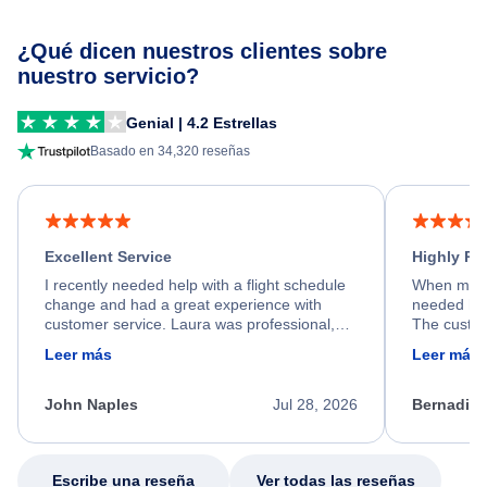
¿Qué dicen nuestros clientes sobre
nuestro servicio?
Genial | 4.2 Estrellas
Basado en 34,320 reseñas
Excellent Service
Highly R
I recently needed help with a flight schedule
When my fl
change and had a great experience with
needed hel
customer service. Laura was professional,
The custom
friendly, and very helpful throughout the
calm, prof
Leer más
Leer más
process. She quickly found a solution and
throughout
kept me informed of the next steps. I truly
alternative
appreciate her excellent service.
necessary f
John Naples
Jul 28, 2026
Bernadine
excellent s
my issue.
Escribe una reseña
Ver todas las reseñas