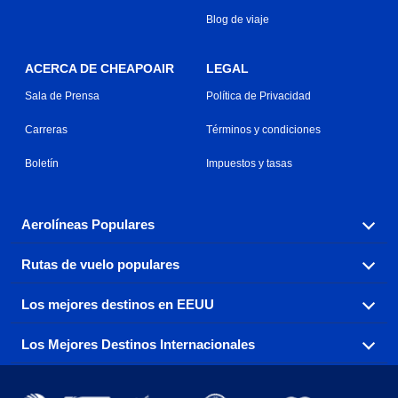
Blog de viaje
ACERCA DE CHEAPOAIR
LEGAL
Sala de Prensa
Política de Privacidad
Carreras
Términos y condiciones
Boletín
Impuestos y tasas
Aerolíneas Populares
Rutas de vuelo populares
Explora nuestras opciones de tarifas aéreas baratas por
aerolínea, con más de 500 opciones para elegir.
Los mejores destinos en EEUU
Reserva una de nuestras rutas de vuelo más populares
Aeromexico
Air Canada
con tres sencillos clics.
Los Mejores Destinos Internacionales
Air France
Encuentra boletos de avión baratos a destinos
Alaska Airlines
populares de los EEUU de costa a costa.
Atlanta a Ft Lauderdale
Chicago a Las Vegas
American Airlines
China Eastern Airlines
Consigue vuelos baratos a destinos globales en Europa,