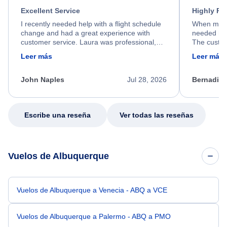
Excellent Service
Highly R
I recently needed help with a flight schedule
When my fl
change and had a great experience with
needed hel
customer service. Laura was professional,
The custom
friendly, and very helpful throughout the
calm, prof
Leer más
Leer más
process. She quickly found a solution and
throughout
kept me informed of the next steps. I truly
alternative
appreciate her excellent service.
necessary f
John Naples
Jul 28, 2026
Bernadine
excellent s
my issue.
Escribe una reseña
Ver todas las reseñas
Vuelos de Albuquerque
Vuelos de Albuquerque a Venecia - ABQ a VCE
Vuelos de Albuquerque a Palermo - ABQ a PMO