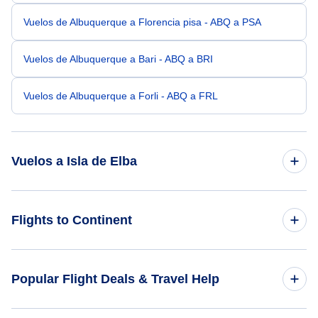
Vuelos de Albuquerque a Florencia pisa - ABQ a PSA
Vuelos de Albuquerque a Bari - ABQ a BRI
Vuelos de Albuquerque a Forli - ABQ a FRL
Vuelos a Isla de Elba
Vuelos de Nueva York a Isla de Elba - NYC a EBA
Flights to Continent
Vuelos de Atlanta a Isla de Elba - ATL a EBA
Flights to Africa
Popular Flight Deals & Travel Help
Vuelos de Anchorage a Isla de Elba - ANC a EBA
Flights to Asia