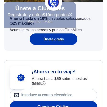
Únete a ClubMiles
Regístrate y obtén
$10
en puntos
Ahorra hasta un 10%
en vuelos seleccionados
Más información
(
$25
máximo)
.
Acumula millas aéreas y puntos ClubMiles.
Únete gratis
¡Ahorra en tu viaje!
Ahorra hasta
$
50
sobre nuestras
tasas.
ⓘ
Consigue Código