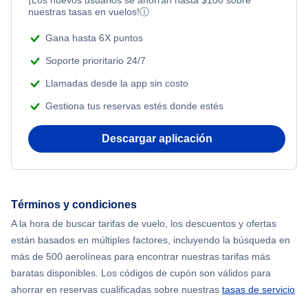
¡Los nuevos usuarios se ahorran hasta
$
100
sobre
Romantic Vacations
nuestras tasas en vuelos!
ⓘ
Flights Under $49
Gana hasta 6X puntos
Adventure Vacations
Flights Under $99
Soporte prioritario 24/7
Beach Vacations
Llamadas desde la app sin costo
Flights Under $199
Gestiona tus reservas estés donde estés
Descargar aplicación
Términos y condiciones
A la hora de buscar tarifas de vuelo, los descuentos y ofertas
están basados en múltiples factores, incluyendo la búsqueda en
más de 500 aerolíneas para encontrar nuestras tarifas más
baratas disponibles. Los códigos de cupón son válidos para
ahorrar en reservas cualificadas sobre nuestras
tasas de servicio
.