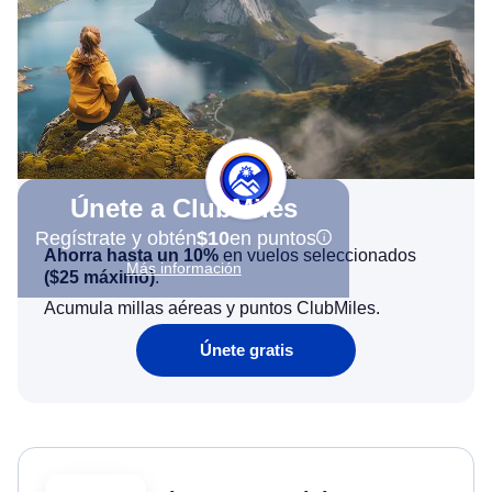
Únete a ClubMiles
Regístrate y obtén
$10
en puntos
Ahorra hasta un 10%
en vuelos seleccionados
Más información
(
$25
máximo)
.
Acumula millas aéreas y puntos ClubMiles.
Únete gratis