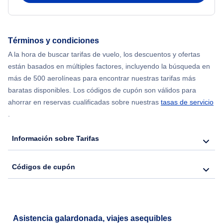
Flights from Delhi to Nueva York
Términos y condiciones
Flights from Chicago to Delhi
A la hora de buscar tarifas de vuelo, los descuentos y ofertas
están basados en múltiples factores, incluyendo la búsqueda en
Flights from Nueva York to Hong Kong
más de 500 aerolíneas para encontrar nuestras tarifas más
baratas disponibles. Los códigos de cupón son válidos para
Flights from Nueva York to Seúl
ahorrar en reservas cualificadas sobre nuestras
tasas de servicio
.
Flights from Nueva York to Barcelona
Información sobre Tarifas
Códigos de cupón
Asistencia galardonada, viajes asequibles