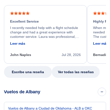
Excellent Service
Highly R
I recently needed help with a flight schedule
When my fl
change and had a great experience with
needed hel
customer service. Laura was professional,
The custom
friendly, and very helpful throughout the
calm, prof
Leer más
Leer más
process. She quickly found a solution and
throughout
kept me informed of the next steps. I truly
alternative
appreciate her excellent service.
necessary f
John Naples
Jul 28, 2026
Bernadine
excellent s
my issue.
Escribe una reseña
Ver todas las reseñas
Vuelos de Albany
Vuelos de Albany a Ciudad de Oklahoma - ALB a OKC