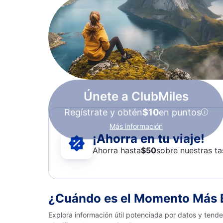
Únete a ClubMiles
Regístrate y obtén
$10
en puntos
Más información
¡Ahorra en tu viaje!
Ahorra hasta
$
50
sobre nuestras ta
¿Cuándo es el Momento Más B
Explora información útil potenciada por datos y tend