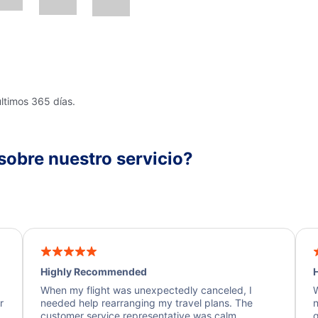
últimos 365 días.
sobre nuestro servicio?
Highly Recommended
H
When my flight was unexpectedly canceled, I
W
r
needed help rearranging my travel plans. The
n
y
customer service representative was calm,
q