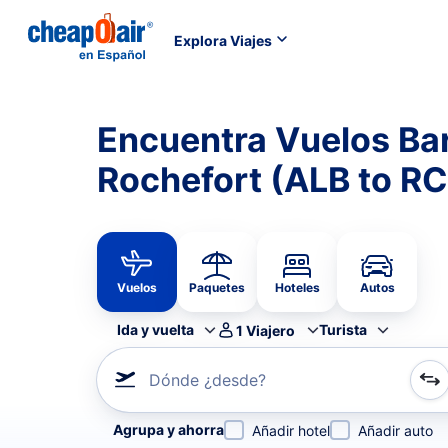
Explora Viajes
Encuentra Vuelos Ba
Rochefort (ALB to R
Vuelos
Paquetes
Hoteles
Autos
Ida y vuelta
Turista
1
Viajero
Dónde ¿desde?
Refina tu búsqueda por aerolínea, por ciudad o aerop
Agrupa y ahorra
Añadir hotel
Añadir auto