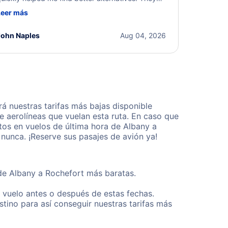
ere professional, courteous, and went above and
Leer más
eyond to resolve the issue. I'm grateful for the
xcellent assistance and smooth experience.
John Naples
Aug 04, 2026
 nuestras tarifas más bajas disponible
 aerolíneas que vuelan esta ruta. En caso que
tos en vuelos de última hora de Albany a
nunca. ¡Reserve sus pasajes de avión ya!
sde Albany a Rochefort más baratas.
u vuelo antes o después de estas fechas.
tino para así conseguir nuestras tarifas más