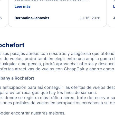
d
professional, and extremely helpful throughout the
w
Leer más
.
process. They quickly found alternative flight
b
options and assisted with the necessary follow-up.
e
I truly appreciate the excellent support and
26
Bernadine Janowitz
Jul 16, 2026
dedication to resolving my issue.
ochefort
 sus pasajes aéreos con nosotros y asegúrese que obtendrá
s de vuelos, podrá también elegir entre una amplia gama de
 cualquier emergencia, podrá aprovechar ofertas y descuen
ofertas atractivas de vuelos con CheapOair y ahorre como 
lbany a Rochefort
 anticipación para así conseguir las ofertas de vuelos de
ara evitar recargos que hay los fines de semana.
es donde se registra más tráfico aéreo, trate de reservar s
iones posibles de vuelos en aeropuertos cercanos a su des
poder encontrar nuestras mejores.