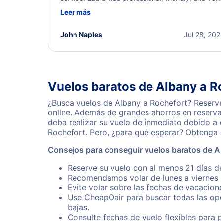
helpful throughout the process. She quickly foun
Leer más
a solution and kept me informed of the next steps
I truly appreciate her excellent service.
John Naples
Jul 28, 20
Vuelos baratos de Albany a R
¿Busca vuelos de Albany a Rochefort? Reserve
online. Además de grandes ahorros en reserva
deba realizar su vuelo de inmediato debido a
Rochefort. Pero, ¿para qué esperar? Obtenga 
Consejos para conseguir vuelos baratos de A
Reserve su vuelo con al menos 21 días de
Recomendamos volar de lunes a viernes p
Evite volar sobre las fechas de vacacion
Use CheapOair para buscar todas las opc
bajas.
Consulte fechas de vuelo flexibles para 