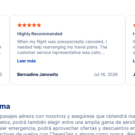
Highly Recommended
H
When my flight was unexpectedly canceled, I
W
r
needed help rearranging my travel plans. The
n
y
customer service representative was calm,
q
d
professional, and extremely helpful throughout the
w
Leer más
.
process. They quickly found alternative flight
b
options and assisted with the necessary follow-up.
e
I truly appreciate the excellent support and
26
Bernadine Janowitz
Jul 16, 2026
dedication to resolving my issue.
ima
pasajes aéreos con nosotros y asegúrese que obtendrá nuest
los, podrá también elegir entre una amplia gama de aerolí
quier emergencia, podrá aprovechar ofertas y descuentos en
activas de vuelos con CheapOair y ahorre como nunca. ¡Res