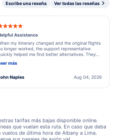
Escribe una reseña
Ver todas las reseñas
elpful Assistance
hen my itinerary changed and the original flights
o longer worked, the support representative
uickly helped me find better alternatives. They
ere professional, courteous, and went above and
Leer más
eyond to resolve the issue. I'm grateful for the
xcellent assistance and smooth experience.
John Naples
Aug 04, 2026
ras tarifas más bajas disponible online.
neas que vuelan esta ruta. En caso que deba
 vuelos de última hora de Albany a Lima.
erve sus pasajes de avión ya!