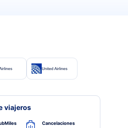
irlines
United Airlines
 viajeros
ubMiles
Cancelaciones