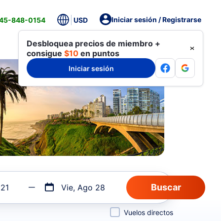
Iniciar sesión / Registrarse
845-848-0154
USD
Desbloquea precios de miembro +
consigue
$10
en puntos
Iniciar sesión
 21
Vie, Ago 28
Vuelos directos