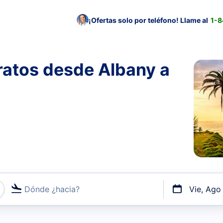
¡Ofertas solo por teléfono! Llame al
1-
ratos desde Albany a
Dónde ¿hacia?
Vie, Ago
uerto o por vuelos directos