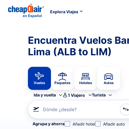
Explora Viajes
Encuentra Vuelos Ba
Lima (ALB to LIM)
Vuelos
Paquetes
Hoteles
Autos
Ida y vuelta
Turista
1
Viajero
Dónde ¿desde?
Refina tu búsqueda por aerolínea, por ciudad o aerop
Agrupa y ahorra
Añadir hotel
Añadir auto