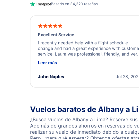
Basado en 34,320 reseñas
Excellent Service
I recently needed help with a flight schedule
change and had a great experience with custome
service. Laura was professional, friendly, and ver
helpful throughout the process. She quickly foun
Leer más
a solution and kept me informed of the next steps
I truly appreciate her excellent service.
John Naples
Jul 28, 20
Vuelos baratos de Albany a L
¿Busca vuelos de Albany a Lima? Reserve sus 
Además de grandes ahorros en reservas de vue
realizar su vuelo de inmediato debido a cual
Pero, ¿para qué esperar? Obtenga ofertas atr