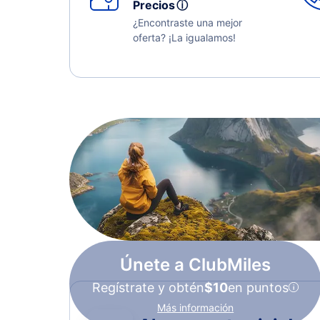
Precios
ⓘ
¿Encontraste una mejor
oferta? ¡La igualamos!
Únete a ClubMiles
Regístrate y obtén
$10
en puntos
Más información