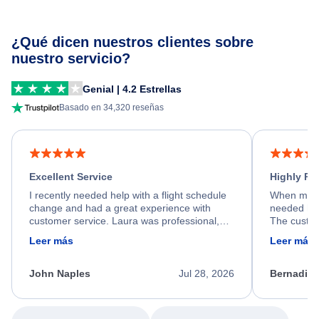
¿Qué dicen nuestros clientes sobre
nuestro servicio?
Genial | 4.2 Estrellas
Basado en 34,320 reseñas
Excellent Service
Highly R
I recently needed help with a flight schedule
When my fl
change and had a great experience with
needed hel
customer service. Laura was professional,
The custom
friendly, and very helpful throughout the
calm, prof
Leer más
Leer más
process. She quickly found a solution and
throughout
kept me informed of the next steps. I truly
alternative
appreciate her excellent service.
necessary f
John Naples
Jul 28, 2026
Bernadine
excellent s
my issue.