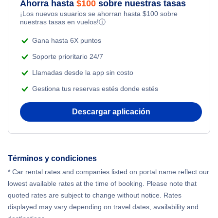
Ahorra hasta
$
100
sobre nuestras tasas
¡Los nuevos usuarios se ahorran hasta
$
100
sobre
Adventure Vacations
nuestras tasas en vuelos!
ⓘ
Beach Vacations
Gana hasta 6X puntos
Soporte prioritario 24/7
Llamadas desde la app sin costo
Gestiona tus reservas estés donde estés
Descargar aplicación
Términos y condiciones
* Car rental rates and companies listed on portal name reflect our
lowest available rates at the time of booking. Please note that
quoted rates are subject to change without notice. Rates
displayed may vary depending on travel dates, availability and