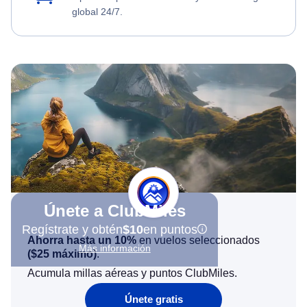
global 24/7.
Únete a ClubMiles
Regístrate y obtén
$10
en puntos
Ahorra hasta un 10%
en vuelos seleccionados
Más información
(
$25
máximo)
.
Acumula millas aéreas y puntos ClubMiles.
Únete gratis