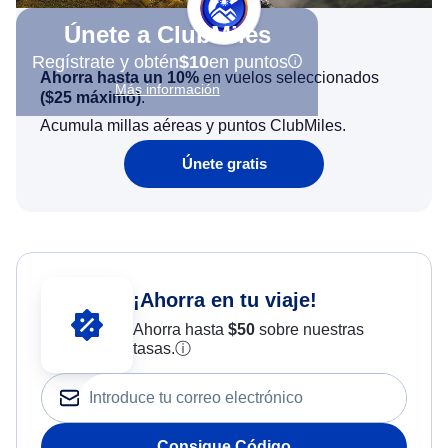
Únete a ClubMiles
Regístrate y obtén
$10
en puntos
Ahorra hasta un 10%
en vuelos seleccionados
Más información
(
$25
máximo)
.
Acumula millas aéreas y puntos ClubMiles.
Únete gratis
¡Ahorra en tu viaje!
Ahorra hasta
$
50
sobre nuestras
tasas.
ⓘ
Consigue Código