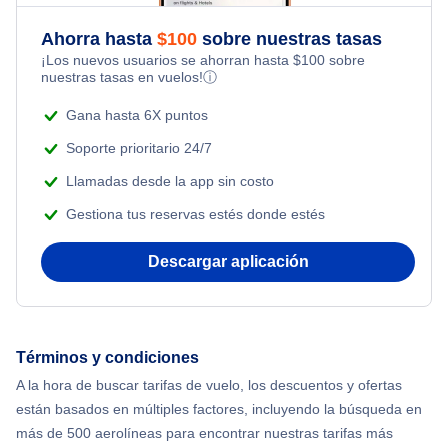
Flights Under $49
Honeymoon Vacations
Ahorra hasta
$
100
sobre nuestras tasas
Flights from Nueva York to Milán
¡Los nuevos usuarios se ahorran hasta
$
100
sobre
Flights Under $99
Romantic Vacations
nuestras tasas en vuelos!
ⓘ
Flights from Nueva York to Tel Aviv
Flights Under $199
Gana hasta 6X puntos
Adventure Vacations
Flights from Nueva York to Estanbul
Soporte prioritario 24/7
Beach Vacations
Llamadas desde la app sin costo
Flights from Nueva York to Singapur
Gestiona tus reservas estés donde estés
Flights from Nueva York to Atenas
Descargar aplicación
Flights from Nueva York to Mumbai
Flights from Shanghai to Nueva York
Términos y condiciones
A la hora de buscar tarifas de vuelo, los descuentos y ofertas
Flights from Delhi to Nueva York
están basados en múltiples factores, incluyendo la búsqueda en
más de 500 aerolíneas para encontrar nuestras tarifas más