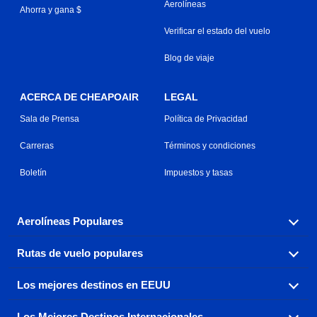
Aerolíneas
Ahorra y gana $
Verificar el estado del vuelo
Blog de viaje
ACERCA DE CHEAPOAIR
LEGAL
Sala de Prensa
Política de Privacidad
Carreras
Términos y condiciones
Boletín
Impuestos y tasas
Aerolíneas Populares
Rutas de vuelo populares
Explora nuestras opciones de tarifas aéreas baratas por
aerolínea, con más de 500 opciones para elegir.
Los mejores destinos en EEUU
Reserva una de nuestras rutas de vuelo más populares
Aeromexico
Air Canada
con tres sencillos clics.
Los Mejores Destinos Internacionales