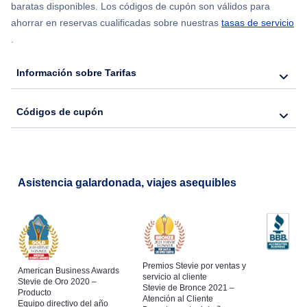
Flights from Chicago to Delhi
baratas disponibles. Los códigos de cupón son válidos para
ahorrar en reservas cualificadas sobre nuestras
tasas de servicio
.
Flights from Nueva York to Seúl
Información sobre Tarifas
Flights from Nueva York to Hong Kong
Códigos de cupón
Flights from Nueva York to Lisboa
Asistencia galardonada, viajes asequibles
Premios Stevie por ventas y
American Business Awards
servicio al cliente
Stevie de Oro 2020 –
Stevie de Bronce 2021 –
Producto
Atención al Cliente
Equipo directivo del año