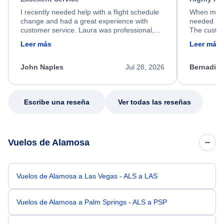
I recently needed help with a flight schedule
When my fl
change and had a great experience with
needed hel
customer service. Laura was professional,
The custom
friendly, and very helpful throughout the
calm, prof
Leer más
Leer más
process. She quickly found a solution and
throughout
kept me informed of the next steps. I truly
alternative
appreciate her excellent service.
necessary f
John Naples
Jul 28, 2026
Bernadine
excellent s
my issue.
Escribe una reseña
Ver todas las reseñas
Vuelos de Alamosa
Vuelos de Alamosa a Las Vegas - ALS a LAS
Vuelos de Alamosa a Palm Springs - ALS a PSP