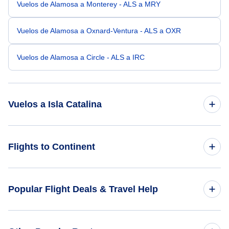
Vuelos de Alamosa a Monterey - ALS a MRY
Vuelos de Alamosa a Oxnard-Ventura - ALS a OXR
Vuelos de Alamosa a Circle - ALS a IRC
Vuelos a Isla Catalina
Vuelos de Denver a Isla Catalina - DEN a AVX
Flights to Continent
Vuelos de Albuquerque a Isla Catalina - ABQ a AVX
Flights to Africa
Popular Flight Deals & Travel Help
Vuelos de Colorado Springs a Isla Catalina - COS a AVX
Flights to Asia
Vuelos de Aspen a Isla Catalina - ASE a AVX
Domestic Flights