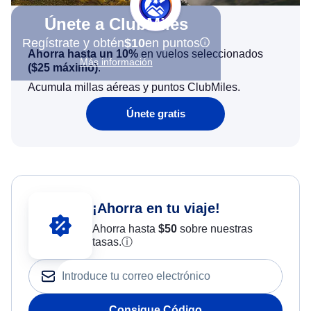
Únete a ClubMiles
Regístrate y obtén
$10
en puntos
Ahorra hasta un 10%
en vuelos seleccionados
Más información
(
$25
máximo)
.
Acumula millas aéreas y puntos ClubMiles.
Únete gratis
¡Ahorra en tu viaje!
Ahorra hasta
$
50
sobre nuestras
tasas.
ⓘ
Consigue Código