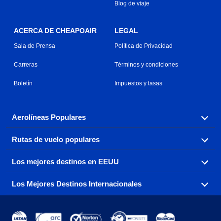
Blog de viaje
ACERCA DE CHEAPOAIR
LEGAL
Sala de Prensa
Política de Privacidad
Carreras
Términos y condiciones
Boletín
Impuestos y tasas
Aerolíneas Populares
Rutas de vuelo populares
Explora nuestras opciones de tarifas aéreas baratas por
aerolínea, con más de 500 opciones para elegir.
Los mejores destinos en EEUU
Reserva una de nuestras rutas de vuelo más populares
Aeromexico
Air Canada
con tres sencillos clics.
Los Mejores Destinos Internacionales
Air France
Encuentra boletos de avión baratos a destinos
Alaska Airlines
populares de los EEUU de costa a costa.
Atlanta a Ft Lauderdale
Chicago a Las Vegas
American Airlines
China Eastern Airlines
Consigue vuelos baratos a destinos globales en Europa,
Asia y más allá.
Ft Lauderdale a Nueva York
Los Ángeles a Las Vegas