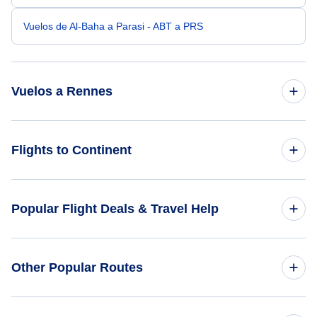
Vuelos de Al-Baha a Parasi - ABT a PRS
Vuelos a Rennes
Vuelos de París a Rennes - PAR a RNS
Flights to Continent
Vuelos de Bogota a Rennes - BOG a RNS
Flights to Africa
Popular Flight Deals & Travel Help
Vuelos de Bangalore a Rennes - BLR a RNS
Flights to Asia
Vuelos de Beauvais Tille a Rennes - BVA a RNS
Domestic Flights
Other Popular Routes
Flights to Caribbean
Vuelos de Broken Hill a Rennes - BHQ a RNS
International Flights
Flights to Central America
Flights from Nueva York to Tokio