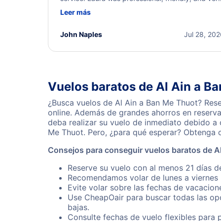
helpful throughout the process. She quickly foun
Leer más
a solution and kept me informed of the next steps
I truly appreciate her excellent service.
John Naples
Jul 28, 20
Vuelos baratos de Al Ain a B
¿Busca vuelos de Al Ain a Ban Me Thuot? Rese
online. Además de grandes ahorros en reserva
deba realizar su vuelo de inmediato debido a
Me Thuot. Pero, ¿para qué esperar? Obtenga o
Consejos para conseguir vuelos baratos de A
Reserve su vuelo con al menos 21 días de
Recomendamos volar de lunes a viernes p
Evite volar sobre las fechas de vacacion
Use CheapOair para buscar todas las opc
bajas.
Consulte fechas de vuelo flexibles para 