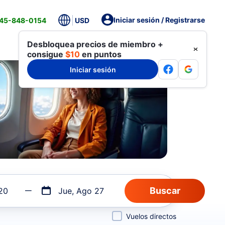
Iniciar sesión / Registrarse
845-848-0154
USD
Desbloquea precios de miembro +
consigue
$10
en puntos
Iniciar sesión
20
Jue, Ago 27
Vuelos directos