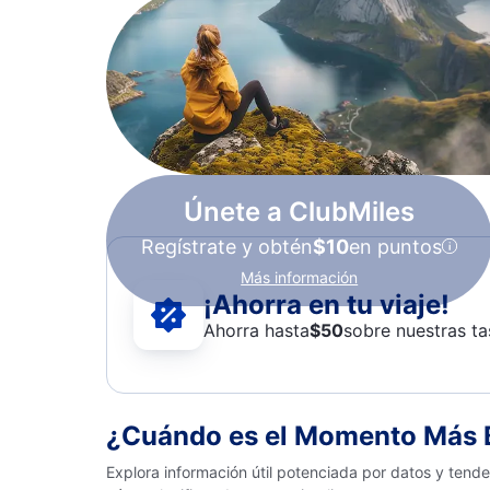
Únete a ClubMiles
Regístrate y obtén
$10
en puntos
Más información
¡Ahorra en tu viaje!
Ahorra hasta
$
50
sobre nuestras ta
¿Cuándo es el Momento Más B
Explora información útil potenciada por datos y tend