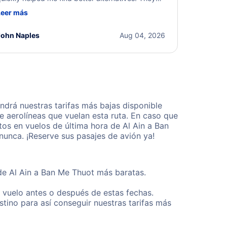
ere professional, courteous, and went above and
Leer más
eyond to resolve the issue. I'm grateful for the
xcellent assistance and smooth experience.
John Naples
Aug 04, 2026
drá nuestras tarifas más bajas disponible
 aerolíneas que vuelan esta ruta. En caso que
os en vuelos de última hora de Al Ain a Ban
unca. ¡Reserve sus pasajes de avión ya!
sde Al Ain a Ban Me Thuot más baratas.
u vuelo antes o después de estas fechas.
tino para así conseguir nuestras tarifas más