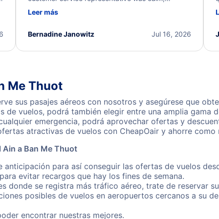
d
professional, and extremely helpful throughout the
w
Leer más
.
process. They quickly found alternative flight
b
options and assisted with the necessary follow-up.
e
I truly appreciate the excellent support and
26
Bernadine Janowitz
Jul 16, 2026
dedication to resolving my issue.
an Me Thuot
rve sus pasajes aéreos con nosotros y asegúrese que obten
s de vuelos, podrá también elegir entre una amplia gama de
 cualquier emergencia, podrá aprovechar ofertas y descuent
fertas atractivas de vuelos con CheapOair y ahorre como n
l Ain a Ban Me Thuot
 anticipación para así conseguir las ofertas de vuelos de
ara evitar recargos que hay los fines de semana.
es donde se registra más tráfico aéreo, trate de reservar s
iones posibles de vuelos en aeropuertos cercanos a su des
poder encontrar nuestras mejores.