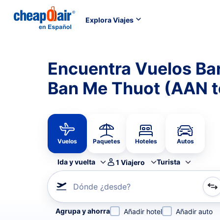
Explora Viajes
Encuentra Vuelos Bar
Ban Me Thuot (AAN 
Vuelos
Paquetes
Hoteles
Autos
Ida y vuelta
Turista
1
Viajero
Dónde ¿desde?
Refina tu búsqueda por aerolínea, por ciudad o aerop
Agrupa y ahorra
Añadir hotel
Añadir auto