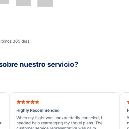
últimos 365 días.
sobre nuestro servicio?
Highly Recommended
H
When my flight was unexpectedly canceled, I
W
r
needed help rearranging my travel plans. The
n
y
customer service representative was calm,
q