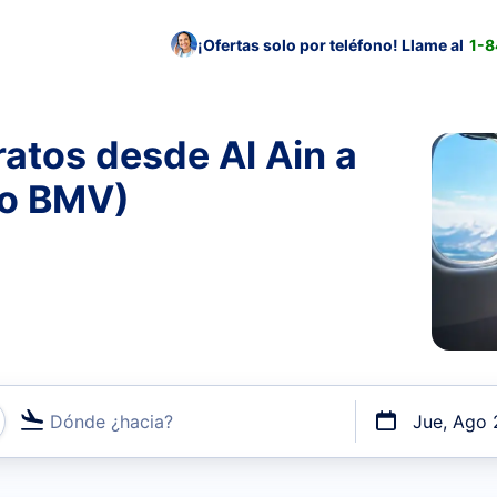
¡Ofertas solo por teléfono! Llame al
1-
atos desde Al Ain a
to BMV)
Dónde ¿hacia?
Jue, Ago 
uerto o por vuelos directos