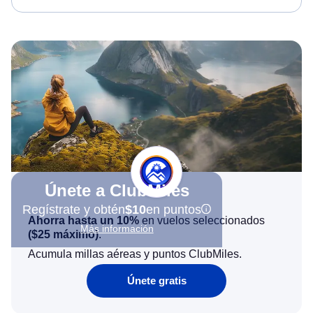
Únete a ClubMiles
Regístrate y obtén
$10
en puntos
Ahorra hasta un 10%
en vuelos seleccionados
Más información
(
$25
máximo)
.
Acumula millas aéreas y puntos ClubMiles.
Únete gratis