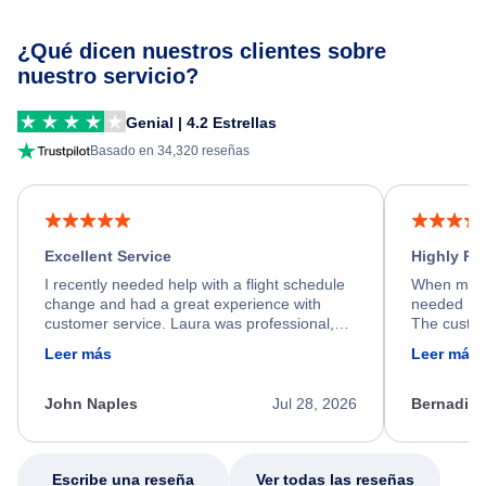
¿Qué dicen nuestros clientes sobre
nuestro servicio?
Genial | 4.2 Estrellas
Basado en 34,320 reseñas
Excellent Service
Highly R
I recently needed help with a flight schedule
When my fl
change and had a great experience with
needed hel
customer service. Laura was professional,
The custom
friendly, and very helpful throughout the
calm, prof
Leer más
Leer más
process. She quickly found a solution and
throughout
kept me informed of the next steps. I truly
alternative
appreciate her excellent service.
necessary f
John Naples
Jul 28, 2026
Bernadine
excellent s
my issue.
Escribe una reseña
Ver todas las reseñas