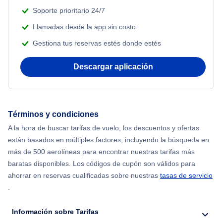
Soporte prioritario 24/7
Flights from Nueva York to Atenas
Llamadas desde la app sin costo
Gestiona tus reservas estés donde estés
Flights from Nueva York to Mumbai
Descargar aplicación
Flights from Shanghai to Nueva York
Flights from Delhi to Nueva York
Términos y condiciones
Flights from Chicago to Delhi
A la hora de buscar tarifas de vuelo, los descuentos y ofertas
están basados en múltiples factores, incluyendo la búsqueda en
Flights from Nueva York to Hong Kong
más de 500 aerolíneas para encontrar nuestras tarifas más
baratas disponibles. Los códigos de cupón son válidos para
Flights from Nueva York to Seúl
ahorrar en reservas cualificadas sobre nuestras
tasas de servicio
.
Flights from Nueva York to Barcelona
Información sobre Tarifas