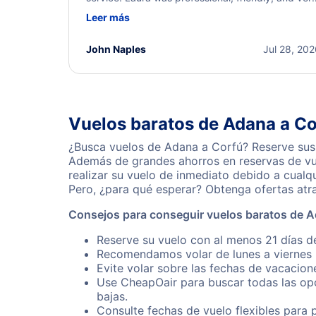
helpful throughout the process. She quickly foun
Leer más
a solution and kept me informed of the next steps
I truly appreciate her excellent service.
John Naples
Jul 28, 20
Vuelos baratos de Adana a Co
¿Busca vuelos de Adana a Corfú? Reserve sus 
Además de grandes ahorros en reservas de vue
realizar su vuelo de inmediato debido a cual
Pero, ¿para qué esperar? Obtenga ofertas atr
Consejos para conseguir vuelos baratos de A
Reserve su vuelo con al menos 21 días d
Recomendamos volar de lunes a viernes p
Evite volar sobre las fechas de vacacion
Use CheapOair para buscar todas las opc
bajas.
Consulte fechas de vuelo flexibles para 