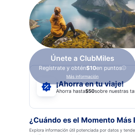
Únete a ClubMiles
Regístrate y obtén
$10
en puntos
Más información
¡Ahorra en tu viaje!
Ahorra hasta
$
50
sobre nuestras ta
¿Cuándo es el Momento Más B
Explora información útil potenciada por datos y tend