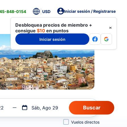
Iniciar sesión / Registrarse
845-848-0154
USD
Desbloquea precios de miembro +
consigue
$10
en puntos
Iniciar sesión
22
Sáb, Ago 29
Vuelos directos