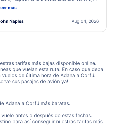
ere professional, courteous, and went above and
Leer más
eyond to resolve the issue. I'm grateful for the
xcellent assistance and smooth experience.
John Naples
Aug 04, 2026
tras tarifas más bajas disponible online.
neas que vuelan esta ruta. En caso que deba
n vuelos de última hora de Adana a Corfú.
erve sus pasajes de avión ya!
sde Adana a Corfú más baratas.
u vuelo antes o después de estas fechas.
tino para así conseguir nuestras tarifas más