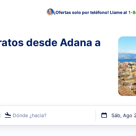
¡Ofertas solo por teléfono! Llame al
1-
ratos desde Adana a
Dónde ¿hacia?
Sáb, Ago 
uerto o por vuelos directos