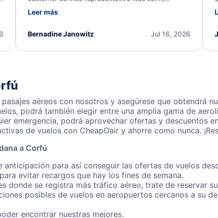
d
professional, and extremely helpful throughout the
w
Leer más
.
process. They quickly found alternative flight
b
options and assisted with the necessary follow-up.
e
I truly appreciate the excellent support and
26
Bernadine Janowitz
Jul 16, 2026
dedication to resolving my issue.
rfú
pasajes aéreos con nosotros y asegúrese que obtendrá nues
los, podrá también elegir entre una amplia gama de aerolí
quier emergencia, podrá aprovechar ofertas y descuentos e
activas de vuelos con CheapOair y ahorre como nunca. ¡Res
dana a Corfú
e anticipación para así conseguir las ofertas de vuelos de
ara evitar recargos que hay los fines de semana.
es donde se registra más tráfico aéreo, trate de reservar s
iones posibles de vuelos en aeropuertos cercanos a su des
poder encontrar nuestras mejores.