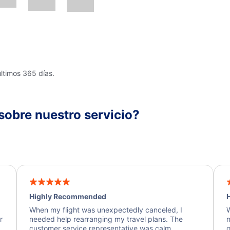
últimos 365 días.
sobre nuestro servicio?
Highly Recommended
H
When my flight was unexpectedly canceled, I
W
r
needed help rearranging my travel plans. The
n
y
customer service representative was calm,
q