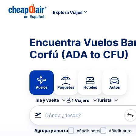
Explora Viajes
Encuentra Vuelos Ba
Corfú (ADA to CFU)
Vuelos
Paquetes
Hoteles
Autos
Ida y vuelta
Turista
1
Viajero
Dónde ¿desde?
Refina tu búsqueda por aerolínea, por ciudad o aerop
Agrupa y ahorra
Añadir hotel
Añadir auto