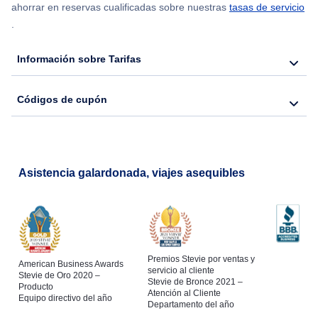
ahorrar en reservas cualificadas sobre nuestras
tasas de servicio
.
Flights from Nueva York to Hong Kong
Información sobre Tarifas
Flights from Nueva York to Seúl
Códigos de cupón
Flights from Nueva York to Barcelona
Asistencia galardonada, viajes asequibles
Premios Stevie por ventas y
American Business Awards
servicio al cliente
Stevie de Oro 2020 –
Stevie de Bronce 2021 –
Producto
Atención al Cliente
Equipo directivo del año
Departamento del año