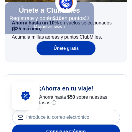
Únete a ClubMiles
Regístrate y obtén
$10
en puntos
Ahorra hasta un 10%
en vuelos seleccionados
Más información
(
$25
máximo)
.
Acumula millas aéreas y puntos ClubMiles.
Únete gratis
¡Ahorra en tu viaje!
Ahorra hasta
$
50
sobre nuestras
tasas.
ⓘ
Consigue Código