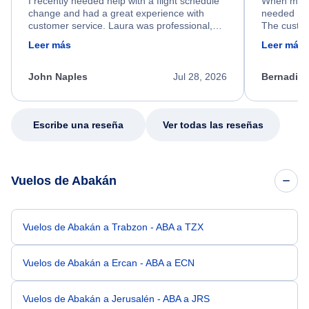
I recently needed help with a flight schedule
When my fl
change and had a great experience with
needed hel
customer service. Laura was professional,
The custom
friendly, and very helpful throughout the
calm, prof
Leer más
Leer más
process. She quickly found a solution and
throughout
kept me informed of the next steps. I truly
alternative
appreciate her excellent service.
necessary f
John Naples
Jul 28, 2026
Bernadine
excellent s
my issue.
Escribe una reseña
Ver todas las reseñas
Vuelos de Abakán
Vuelos de Abakán a Trabzon - ABA a TZX
Vuelos de Abakán a Ercan - ABA a ECN
Vuelos de Abakán a Jerusalén - ABA a JRS