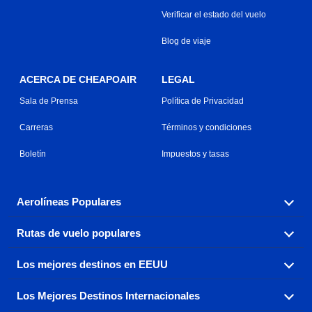
Verificar el estado del vuelo
Blog de viaje
ACERCA DE CHEAPOAIR
LEGAL
Sala de Prensa
Política de Privacidad
Carreras
Términos y condiciones
Boletín
Impuestos y tasas
Aerolíneas Populares
Rutas de vuelo populares
Explora nuestras opciones de tarifas aéreas baratas por
aerolínea, con más de 500 opciones para elegir.
Los mejores destinos en EEUU
Reserva una de nuestras rutas de vuelo más populares
Aeromexico
Air Canada
con tres sencillos clics.
Los Mejores Destinos Internacionales
Air France
Encuentra boletos de avión baratos a destinos
Alaska Airlines
populares de los EEUU de costa a costa.