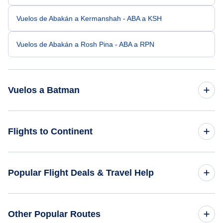
Vuelos de Abakán a Kermanshah - ABA a KSH
Vuelos de Abakán a Rosh Pina - ABA a RPN
Vuelos a Batman
Vuelos de Bhubaneswar a Batman - BBI a BAL
Flights to Continent
Vuelos de Bharatpur a Batman - BHR a BAL
Flights to Africa
Popular Flight Deals & Travel Help
Vuelos de Barisal a Batman - BZL a BAL
Flights to Asia
Vuelos de Bhamo a Batman - BMO a BAL
Domestic Flights
Other Popular Routes
Flights to Caribbean