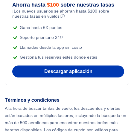
Ahorra hasta
$
100
sobre nuestras tasas
Flights from Toronto to Shanghai
¡Los nuevos usuarios se ahorran hasta
$
100
sobre
Flights Under $99
Romantic Vacations
nuestras tasas en vuelos!
ⓘ
Flights from Nueva York to Singapur
Flights Under $199
Gana hasta 6X puntos
Adventure Vacations
Flights from Nueva York to Tel Aviv
Soporte prioritario 24/7
Beach Vacations
Llamadas desde la app sin costo
Flights from Nueva York to Estanbul
Gestiona tus reservas estés donde estés
Flights from Nueva York to Atenas
Descargar aplicación
Flights from Nueva York to Mumbai
Flights from Shanghai to Nueva York
Términos y condiciones
A la hora de buscar tarifas de vuelo, los descuentos y ofertas
Flights from Delhi to Nueva York
están basados en múltiples factores, incluyendo la búsqueda en
más de 500 aerolíneas para encontrar nuestras tarifas más
Flights from Chicago to Delhi
baratas disponibles. Los códigos de cupón son válidos para