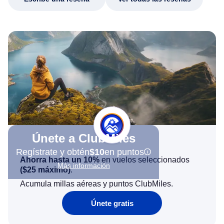
Únete a ClubMiles
Regístrate y obtén
$10
en puntos
Ahorra hasta un 10%
en vuelos seleccionados
Más información
(
$25
máximo)
.
Acumula millas aéreas y puntos ClubMiles.
Únete gratis