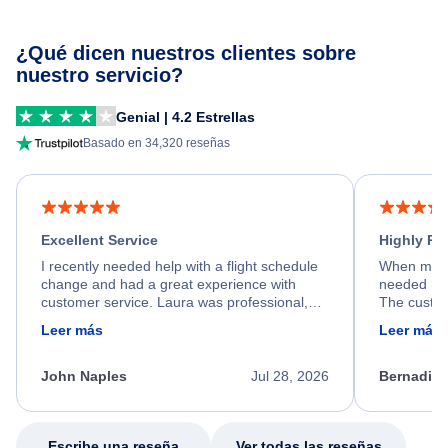
¿Qué dicen nuestros clientes sobre
nuestro servicio?
Genial | 4.2 Estrellas
Basado en 34,320 reseñas
Excellent Service
Highly R
I recently needed help with a flight schedule
When my fl
change and had a great experience with
needed hel
customer service. Laura was professional,
The custom
friendly, and very helpful throughout the
calm, prof
Leer más
Leer más
process. She quickly found a solution and
throughout
kept me informed of the next steps. I truly
alternative
appreciate her excellent service.
necessary f
John Naples
Jul 28, 2026
Bernadine
excellent s
my issue.
Escribe una reseña
Ver todas las reseñas