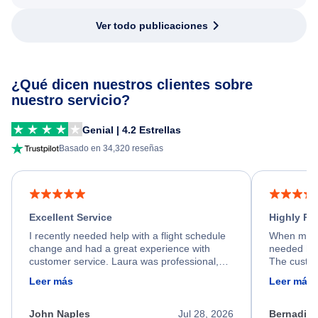
Ver todo publicaciones
¿Qué dicen nuestros clientes sobre
nuestro servicio?
Genial | 4.2 Estrellas
Basado en 34,320 reseñas
Excellent Service
Highly R
I recently needed help with a flight schedule
When my fl
change and had a great experience with
needed hel
customer service. Laura was professional,
The custom
friendly, and very helpful throughout the
calm, prof
Leer más
Leer más
process. She quickly found a solution and
throughout
kept me informed of the next steps. I truly
alternative
appreciate her excellent service.
necessary f
John Naples
Jul 28, 2026
Bernadine