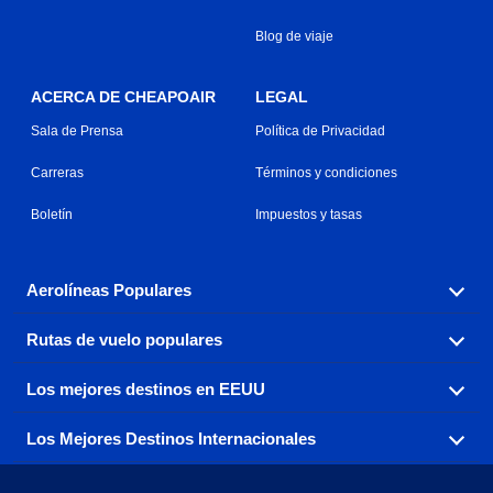
Blog de viaje
ACERCA DE CHEAPOAIR
LEGAL
Sala de Prensa
Política de Privacidad
Carreras
Términos y condiciones
Boletín
Impuestos y tasas
Aerolíneas Populares
Rutas de vuelo populares
Explora nuestras opciones de tarifas aéreas baratas por
aerolínea, con más de 500 opciones para elegir.
Los mejores destinos en EEUU
Reserva una de nuestras rutas de vuelo más populares
Aeromexico
Air Canada
con tres sencillos clics.
Los Mejores Destinos Internacionales
Air France
Encuentra boletos de avión baratos a destinos
Alaska Airlines
populares de los EEUU de costa a costa.
Atlanta a Ft Lauderdale
Chicago a Las Vegas
American Airlines
China Eastern Airlines