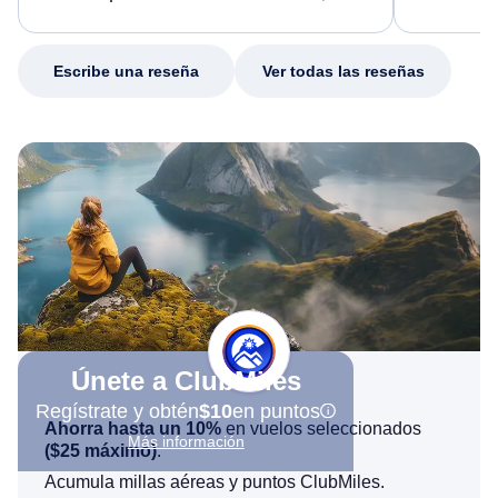
excellent s
my issue.
Escribe una reseña
Ver todas las reseñas
Únete a ClubMiles
Regístrate y obtén
$10
en puntos
Ahorra hasta un 10%
en vuelos seleccionados
Más información
(
$25
máximo)
.
Acumula millas aéreas y puntos ClubMiles.