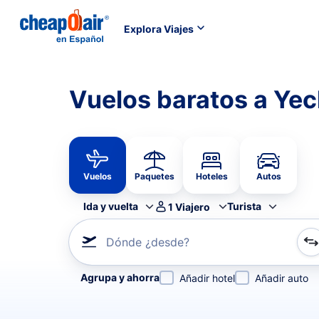
Explora Viajes
Vuelos baratos a Ye
Vuelos
Paquetes
Hoteles
Autos
Ida y vuelta
Turista
1
Viajero
Dónde ¿desde?
Refina tu búsqueda por aerolínea, por ciudad o aerop
Agrupa y ahorra
Añadir hotel
Añadir auto