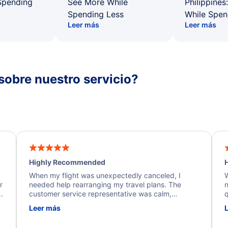
Spending
See More While
Philippines
Spending Less
While Spen
Leer más
Leer más
sobre nuestro servicio?
Highly Recommended
H
When my flight was unexpectedly canceled, I
W
r
needed help rearranging my travel plans. The
n
y
customer service representative was calm,
q
d
professional, and extremely helpful throughout the
w
Leer más
.
process. They quickly found alternative flight
b
options and assisted with the necessary follow-up.
e