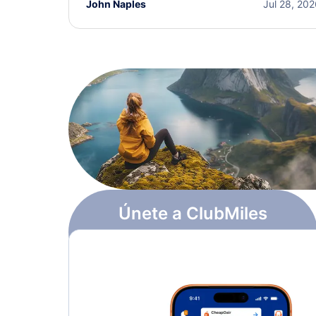
John Naples
Jul 28, 20
Únete a ClubMiles
Regístrate y obtén
$10
en puntos
Más información