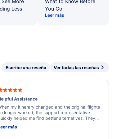
: See More
What to Know Before
ding Less
You Go
Leer más
Escribe una reseña
Ver todas las reseñas
elpful Assistance
hen my itinerary changed and the original flights
o longer worked, the support representative
uickly helped me find better alternatives. They
ere professional, courteous, and went above and
Leer más
eyond to resolve the issue. I'm grateful for the
xcellent assistance and smooth experience.