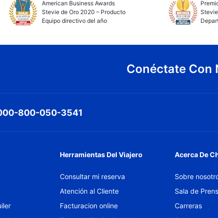
American Business Awards
Premio
Stevie de Oro 2020 – Producto
Stevie
Equipo directivo del año
Depar
Conéctate Con 
000-800-050-3541
Herramientas Del Viajero
Acerca De C
Consultar mi reserva
Sobre nosotr
Atención al Cliente
Sala de Pren
iler
Facturacion online
Carreras