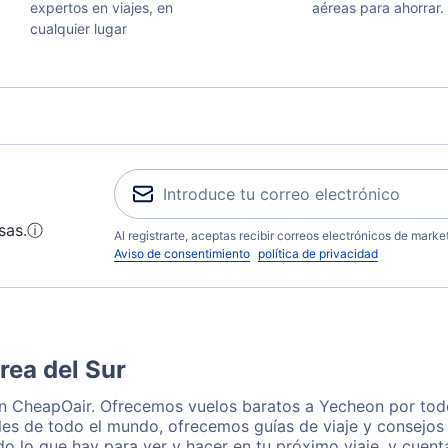
expertos en viajes, en
aéreas para ahorrar.
cualquier lugar
sas.
ⓘ
Al registrarte, aceptas recibir correos electrónicos de mark
Aviso de consentimiento
política de privacidad
rea del Sur
on CheapOair. Ofrecemos vuelos baratos a Yecheon por todo
les de todo el mundo, ofrecemos guías de viaje y consejos 
o lo que hay para ver y hacer en tu próximo viaje, y cuen