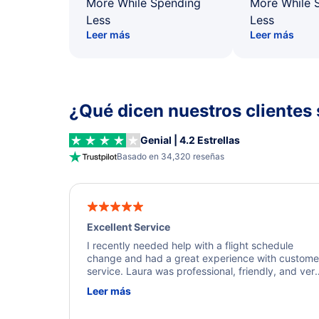
More While Spending
More While 
Less
Less
Leer más
Leer más
¿Qué dicen nuestros clientes 
Genial | 4.2 Estrellas
Basado en 34,320 reseñas
Excellent Service
I recently needed help with a flight schedule
change and had a great experience with custome
service. Laura was professional, friendly, and ver
helpful throughout the process. She quickly foun
Leer más
a solution and kept me informed of the next steps
I truly appreciate her excellent service.