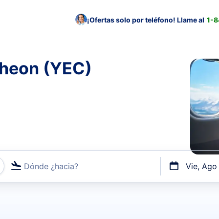
¡Ofertas solo por teléfono! Llame al
1-
cheon (YEC)
Dónde ¿hacia?
Vie, Ago
uerto o por vuelos directos