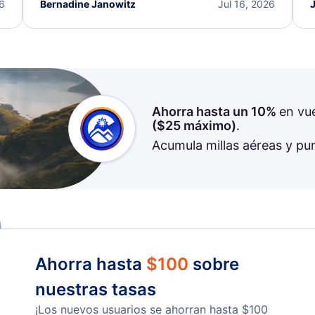
I truly appreciate the excellent support and
26
Bernadine Janowitz
Jul 16, 2026
dedication to resolving my issue.
Ahorra hasta un 10%
en vu
(
$25
máximo)
.
Acumula millas aéreas y pu
Ahorra hasta
$
100
sobre
nuestras tasas
¡Los nuevos usuarios se ahorran hasta
$
100