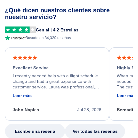
¿Qué dicen nuestros clientes sobre
nuestro servicio?
Genial | 4.2 Estrellas
Basado en 34,320 reseñas
Excellent Service
Highly R
I recently needed help with a flight schedule
When my fl
change and had a great experience with
needed hel
customer service. Laura was professional,
The custom
friendly, and very helpful throughout the
calm, prof
Leer más
Leer más
process. She quickly found a solution and
throughout
kept me informed of the next steps. I truly
alternative
appreciate her excellent service.
necessary f
John Naples
Jul 28, 2026
Bernadine
excellent s
my issue.
Escribe una reseña
Ver todas las reseñas