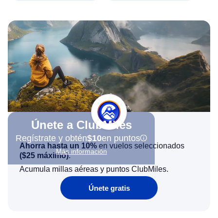
Únete a ClubMiles
Regístrate y obtén
$10
en puntos
Ahorra hasta un 10%
en vuelos seleccionados
Más información
(
$25
máximo)
.
Acumula millas aéreas y puntos ClubMiles.
Únete gratis