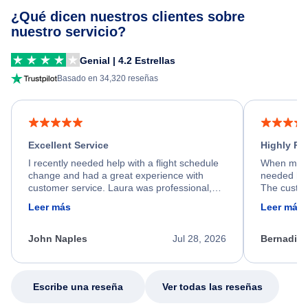
¿Qué dicen nuestros clientes sobre
nuestro servicio?
Genial | 4.2 Estrellas
Basado en 34,320 reseñas
Excellent Service
Highly R
I recently needed help with a flight schedule
When my fl
change and had a great experience with
needed hel
customer service. Laura was professional,
The custom
friendly, and very helpful throughout the
calm, prof
Leer más
Leer más
process. She quickly found a solution and
throughout
kept me informed of the next steps. I truly
alternative
appreciate her excellent service.
necessary f
John Naples
Jul 28, 2026
Bernadine
excellent s
my issue.
Escribe una reseña
Ver todas las reseñas