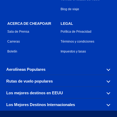
Blog de viaje
ACERCA DE CHEAPOAIR
LEGAL
Sala de Prensa
Política de Privacidad
Carreras
Términos y condiciones
Boletín
Impuestos y tasas
Aerolíneas Populares
Rutas de vuelo populares
Explora nuestras opciones de tarifas aéreas baratas por
aerolínea, con más de 500 opciones para elegir.
Los mejores destinos en EEUU
Reserva una de nuestras rutas de vuelo más populares
Aeromexico
Air Canada
con tres sencillos clics.
Los Mejores Destinos Internacionales
Air France
Encuentra boletos de avión baratos a destinos
Alaska Airlines
populares de los EEUU de costa a costa.
Atlanta a Ft Lauderdale
Chicago a Las Vegas
American Airlines
China Eastern Airlines