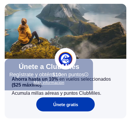
Únete a ClubMiles
Regístrate y obtén
$10
en puntos
Ahorra hasta un 10%
en vuelos seleccionados
Más información
(
$25
máximo)
.
Acumula millas aéreas y puntos ClubMiles.
Únete gratis