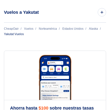
Vuelos a Yakutat
Vuelos de Anchorage a Yakutat
CheapOair
Vuelos
Norteamérica
Estados Unidos
Alaska
Yakutat Vuelos
Ahorra hasta
$
100
sobre nuestras tasas