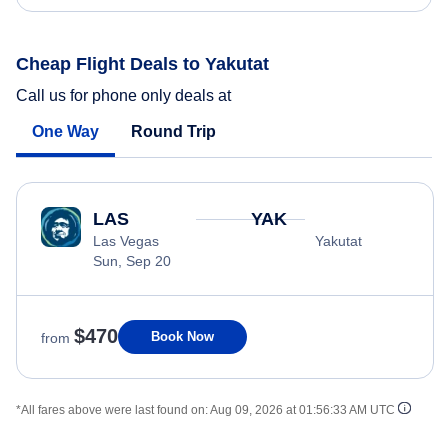
Cheap Flight Deals to Yakutat
Call us for phone only deals at
One Way
Round Trip
LAS
YAK
Las Vegas
Yakutat
Sun, Sep 20
$470
Book Now
from
*All fares above were last found on:
Aug 09, 2026 at 01:56:33 AM UTC