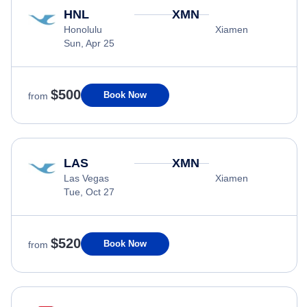
HNL
XMN
Honolulu
Xiamen
Sun, Apr 25
$500
Book Now
from
LAS
XMN
Las Vegas
Xiamen
Tue, Oct 27
$520
Book Now
from