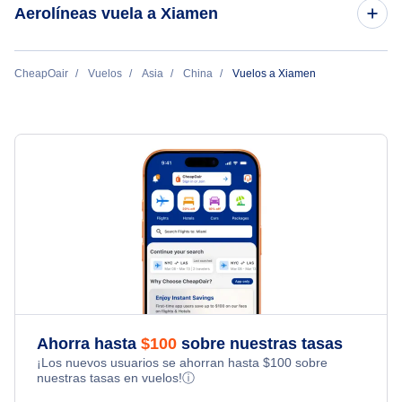
Aerolíneas vuela a Xiamen
Vuelos de Vancouver a Xiamen
Vuelos de Kuala Lumpur a Xiamen
Xiamen Airlines
CheapOair
Vuelos
Asia
China
Vuelos a Xiamen
Vuelos de Singapur a Xiamen
Air China
Ahorra hasta
$
100
sobre nuestras tasas
¡Los nuevos usuarios se ahorran hasta
$
100
sobre
nuestras tasas en vuelos!
ⓘ