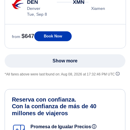
DEN
XMN
Denver
Xiamen
Tue, Sep 8
$647
Book Now
from
Show more
*All fares above were last found on:
Aug 08, 2026 at 17:32:46 PM UTC
Reserva con confianza.
Con la confianza de más de 40
millones de viajeros
Promesa de Igualar Precios
ⓘ