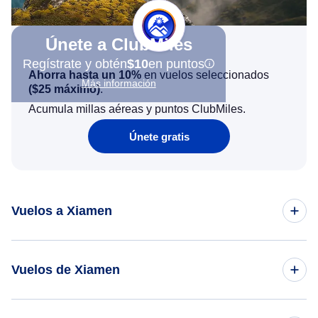
Únete a ClubMiles
Regístrate y obtén
$10
en puntos
Ahorra hasta un 10%
en vuelos seleccionados
Más información
(
$25
máximo)
.
Acumula millas aéreas y puntos ClubMiles.
Únete gratis
Vuelos a Xiamen
Vuelos de Nueva York a Xiamen
Vuelos de Xiamen
Vuelos de los Angeles a Xiamen
Vuelos de Xiamen a los Angeles