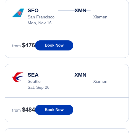
SFO
XMN
San Francisco
Xiamen
Mon, Nov 16
$476
Book Now
from
SEA
XMN
Seattle
Xiamen
Sat, Sep 26
$484
Book Now
from