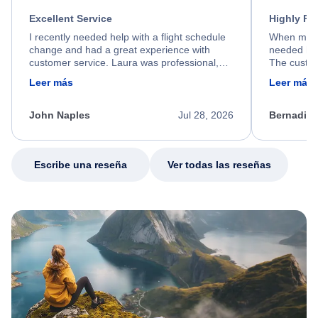
Excellent Service
Highly R
I recently needed help with a flight schedule
When my fl
change and had a great experience with
needed hel
customer service. Laura was professional,
The custom
friendly, and very helpful throughout the
calm, prof
Leer más
Leer más
process. She quickly found a solution and
throughout
kept me informed of the next steps. I truly
alternative
appreciate her excellent service.
necessary f
John Naples
Jul 28, 2026
Bernadine
excellent s
my issue.
Escribe una reseña
Ver todas las reseñas