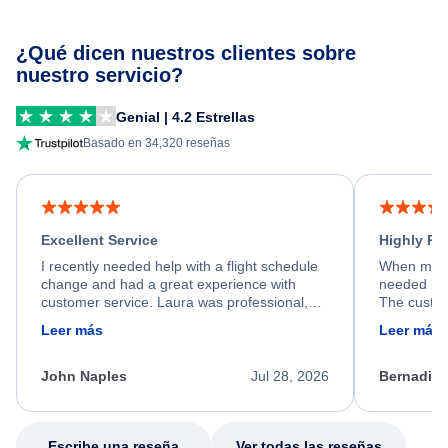
¿Qué dicen nuestros clientes sobre
nuestro servicio?
Genial | 4.2 Estrellas
Basado en 34,320 reseñas
Excellent Service
Highly R
I recently needed help with a flight schedule
When my fl
change and had a great experience with
needed hel
customer service. Laura was professional,
The custom
friendly, and very helpful throughout the
calm, prof
Leer más
Leer más
process. She quickly found a solution and
throughout
kept me informed of the next steps. I truly
alternative
appreciate her excellent service.
necessary f
John Naples
Jul 28, 2026
Bernadine
excellent s
my issue.
Escribe una reseña
Ver todas las reseñas