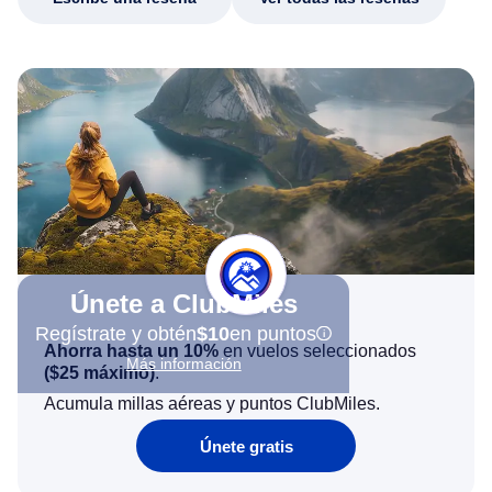
Únete a ClubMiles
Regístrate y obtén
$10
en puntos
Ahorra hasta un 10%
en vuelos seleccionados
Más información
(
$25
máximo)
.
Acumula millas aéreas y puntos ClubMiles.
Únete gratis