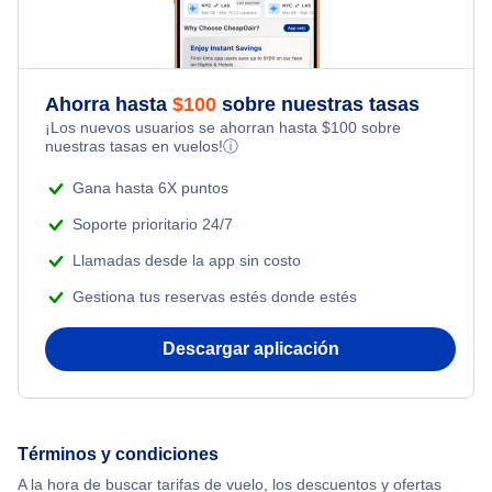
Naukiti Vuelos
Meyers Chuck Vuelos
Ahorra hasta
$
100
sobre nuestras tasas
¡Los nuevos usuarios se ahorran hasta
$
100
sobre
nuestras tasas en vuelos!
ⓘ
Thorne Bay Vuelos
Gana hasta 6X puntos
Edna Bay Vuelos
Soporte prioritario 24/7
Llamadas desde la app sin costo
Kasaan Vuelos
Gestiona tus reservas estés donde estés
Descargar aplicación
Términos y condiciones
A la hora de buscar tarifas de vuelo, los descuentos y ofertas