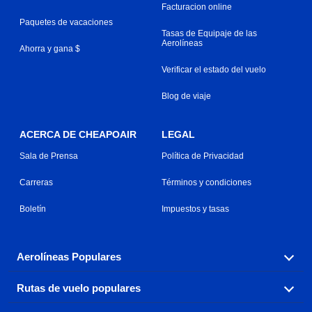
Facturacion online
Paquetes de vacaciones
Tasas de Equipaje de las
Aerolíneas
Ahorra y gana $
Verificar el estado del vuelo
Blog de viaje
ACERCA DE CHEAPOAIR
LEGAL
Sala de Prensa
Política de Privacidad
Carreras
Términos y condiciones
Boletín
Impuestos y tasas
Aerolíneas Populares
Rutas de vuelo populares
Explora nuestras opciones de tarifas aéreas baratas por
aerolínea, con más de 500 opciones para elegir.