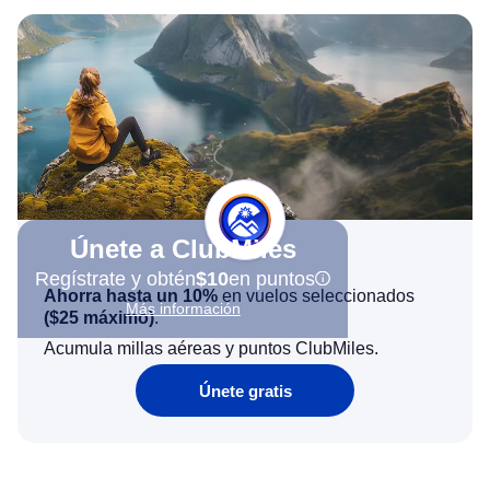
Únete a ClubMiles
Regístrate y obtén
$10
en puntos
Ahorra hasta un 10%
en vuelos seleccionados
Más información
(
$25
máximo)
.
Acumula millas aéreas y puntos ClubMiles.
Únete gratis