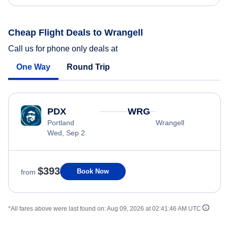
Cheap Flight Deals to Wrangell
Call us for phone only deals at
One Way
Round Trip
PDX
WRG
Portland
Wrangell
Wed, Sep 2
$393
Book Now
from
*All fares above were last found on:
Aug 09, 2026 at 02:41:46 AM UTC