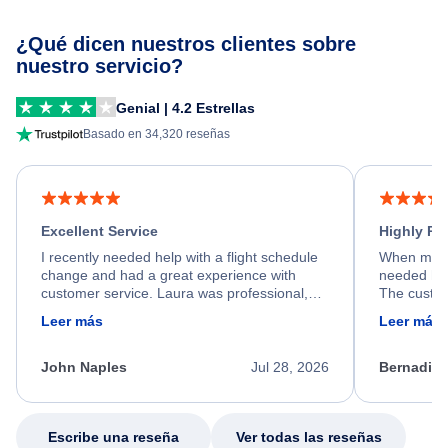
¿Qué dicen nuestros clientes sobre
nuestro servicio?
Genial | 4.2 Estrellas
Basado en 34,320 reseñas
Excellent Service
Highly R
I recently needed help with a flight schedule
When my fl
change and had a great experience with
needed hel
customer service. Laura was professional,
The custom
friendly, and very helpful throughout the
calm, prof
Leer más
Leer más
process. She quickly found a solution and
throughout
kept me informed of the next steps. I truly
alternative
appreciate her excellent service.
necessary f
John Naples
Jul 28, 2026
Bernadine
excellent s
my issue.
Escribe una reseña
Ver todas las reseñas