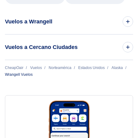
Vuelos a Wrangell
Vuelos de Seattle a Wrangell
Vuelos a Cercano Ciudades
Petersburgo Vuelos
CheapOair
Vuelos
Norteamérica
Estados Unidos
Alaska
Wrangell Vuelos
Coffman Cove Vuelos
Whale Pass Vuelos
Puerto Proteccion Vuelos
Point Baker Vuelos