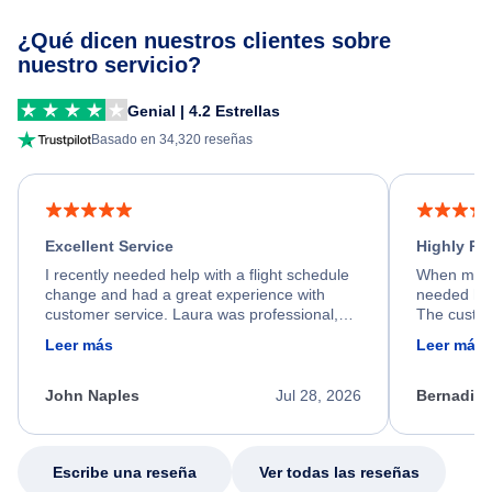
¿Qué dicen nuestros clientes sobre
nuestro servicio?
Genial | 4.2 Estrellas
Basado en 34,320 reseñas
Excellent Service
Highly R
I recently needed help with a flight schedule
When my fl
change and had a great experience with
needed hel
customer service. Laura was professional,
The custom
friendly, and very helpful throughout the
calm, prof
Leer más
Leer más
process. She quickly found a solution and
throughout
kept me informed of the next steps. I truly
alternative
appreciate her excellent service.
necessary f
John Naples
Jul 28, 2026
Bernadine
excellent s
my issue.
Escribe una reseña
Ver todas las reseñas