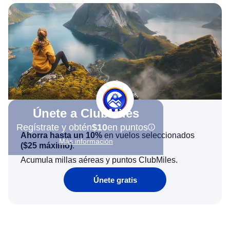
Únete a ClubMiles
Regístrate y obtén
$10
en puntos
Ahorra hasta un 10%
en vuelos seleccionados
Más información
(
$25
máximo)
.
Acumula millas aéreas y puntos ClubMiles.
Únete gratis