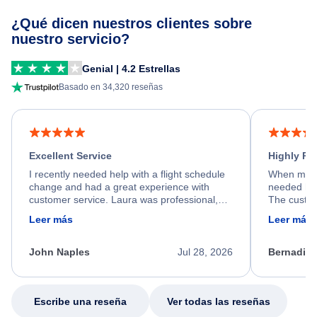
¿Qué dicen nuestros clientes sobre
nuestro servicio?
Genial | 4.2 Estrellas
Basado en 34,320 reseñas
Excellent Service
Highly R
I recently needed help with a flight schedule
When my fl
change and had a great experience with
needed hel
customer service. Laura was professional,
The custom
friendly, and very helpful throughout the
calm, prof
Leer más
Leer más
process. She quickly found a solution and
throughout
kept me informed of the next steps. I truly
alternative
appreciate her excellent service.
necessary f
John Naples
Jul 28, 2026
Bernadine
excellent s
my issue.
Escribe una reseña
Ver todas las reseñas