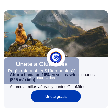
Únete a ClubMiles
Regístrate y obtén
$10
en puntos
Ahorra hasta un 10%
en vuelos seleccionados
Más información
(
$25
máximo)
.
Acumula millas aéreas y puntos ClubMiles.
Únete gratis