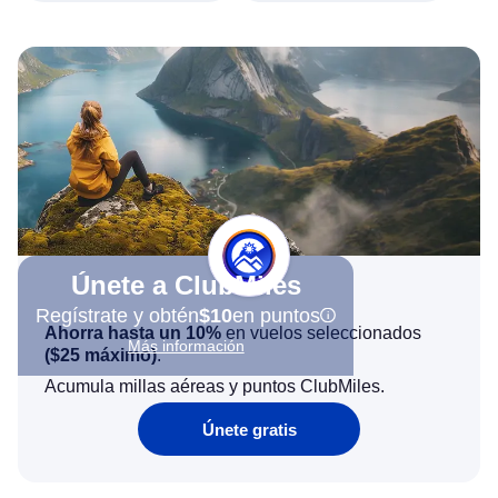
Únete a ClubMiles
Regístrate y obtén
$10
en puntos
Ahorra hasta un 10%
en vuelos seleccionados
Más información
(
$25
máximo)
.
Acumula millas aéreas y puntos ClubMiles.
Únete gratis