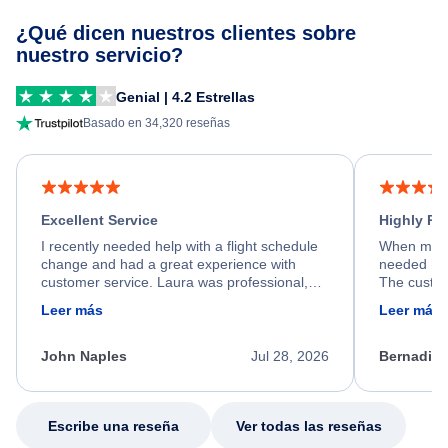
¿Qué dicen nuestros clientes sobre
nuestro servicio?
Genial | 4.2 Estrellas
Basado en 34,320 reseñas
Excellent Service
Highly R
I recently needed help with a flight schedule
When my fl
change and had a great experience with
needed hel
customer service. Laura was professional,
The custom
friendly, and very helpful throughout the
calm, prof
Leer más
Leer más
process. She quickly found a solution and
throughout
kept me informed of the next steps. I truly
alternative
appreciate her excellent service.
necessary f
John Naples
Jul 28, 2026
Bernadine
excellent s
my issue.
Escribe una reseña
Ver todas las reseñas