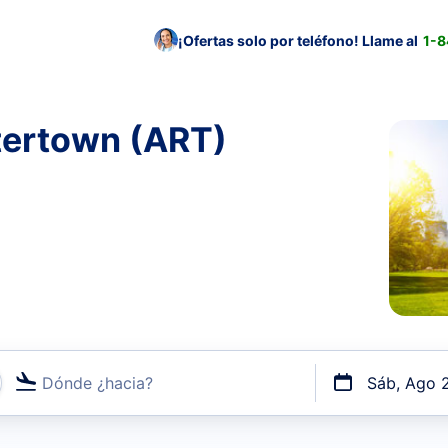
¡Ofertas solo por teléfono! Llame al
1-
tertown (ART)
Dónde ¿hacia?
Sáb, Ago 
uerto o por vuelos directos