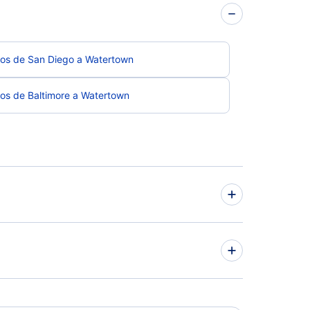
los de San Diego a Watertown
os de Baltimore a Watertown
los de Watertown a Orlando
os de Watertown a Seattle
a Vuelos