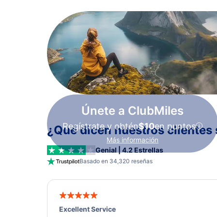
Únete a ClubMiles
Regístrate y obtén
$10
en puntos
¿Qué dicen nuestros clientes 
Más información
Genial | 4.2 Estrellas
Basado en 34,320 reseñas
Excellent Service