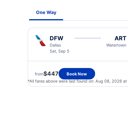
One Way
DFW
ART
Dallas
Watertown
Sat, Sep 5
$447
from
Book Now
*All fares above were last found on:
Aug 08, 2026 a