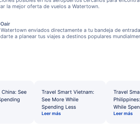
iones posibles en los aeropuertos cercanos para encontrar
rar la mejor oferta de vuelos a Watertown.
pOair
 Watertown enviados directamente a tu bandeja de entrada!
yudarte a planear tus viajes a destinos populares mundial
 China: See
Travel Smart Vietnam:
Travel Sma
Spending
See More While
Philippines
Spending Less
While Spen
Leer más
Leer más