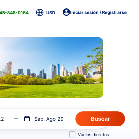
Iniciar sesión / Registrarse
845-848-0154
USD
22
Sáb, Ago 29
Vuelos directos