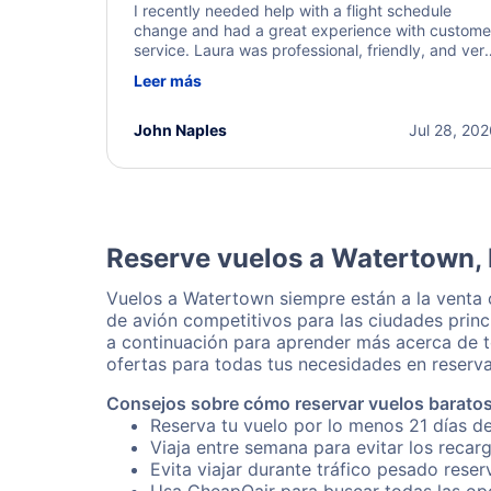
I recently needed help with a flight schedule
change and had a great experience with custome
service. Laura was professional, friendly, and ver
helpful throughout the process. She quickly foun
Leer más
a solution and kept me informed of the next steps
I truly appreciate her excellent service.
John Naples
Jul 28, 20
Reserve vuelos a Watertown,
Vuelos a Watertown siempre están a la venta
de avión competitivos para las ciudades princ
a continuación para aprender más acerca de t
ofertas para todas tus necesidades en reserva
Consejos sobre cómo reservar vuelos barato
Reserva tu vuelo por lo menos 21 días d
Viaja entre semana para evitar los recar
Evita viajar durante tráfico pesado rese