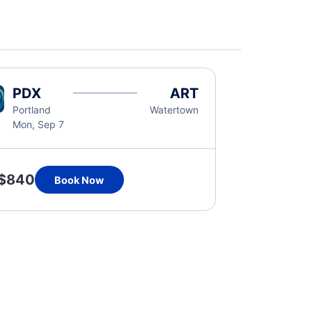
PDX
ART
Portland
Watertown
Mon, Sep 7
$840
Book Now