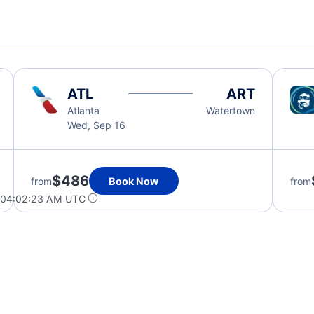
ATL
ART
Atlanta
Watertown
Wed, Sep 16
$486
from
Book Now
from
t 04:02:23 AM UTC