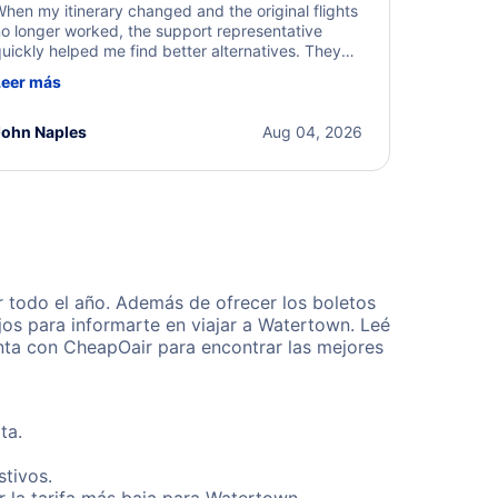
hen my itinerary changed and the original flights
o longer worked, the support representative
uickly helped me find better alternatives. They
ere professional, courteous, and went above and
Leer más
eyond to resolve the issue. I'm grateful for the
xcellent assistance and smooth experience.
John Naples
Aug 04, 2026
 todo el año. Además de ofrecer los boletos
jos para informarte en viajar a Watertown. Leé
enta con CheapOair para encontrar las mejores
ta.
stivos.