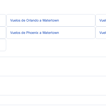
Vuelos de Orlando a Watertown
Vue
Vuelos de Phoenix a Watertown
Vuel
Vuelos de Watertown a Houston
Vue
Vuelos de Watertown a San Diego
Vuel
Siracusa Vuelos
Utic