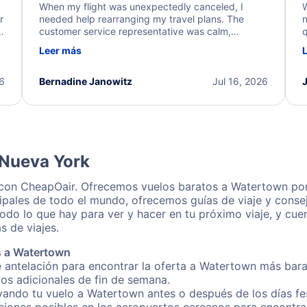
When my flight was unexpectedly canceled, I
W
r
needed help rearranging my travel plans. The
n
y
customer service representative was calm,
q
d
professional, and extremely helpful throughout the
w
Leer más
.
process. They quickly found alternative flight
b
options and assisted with the necessary follow-up.
e
I truly appreciate the excellent support and
26
Bernadine Janowitz
Jul 16, 2026
dedication to resolving my issue.
 Nueva York
 con CheapOair. Ofrecemos vuelos baratos a Watertown por
ipales de todo el mundo, ofrecemos guías de viaje y conse
odo lo que hay para ver y hacer en tu próximo viaje, y cu
s de viajes.
s a Watertown
e antelación para encontrar la oferta a Watertown más bara
gos adicionales de fin de semana.
rvando tu vuelo a Watertown antes o después de los días fe