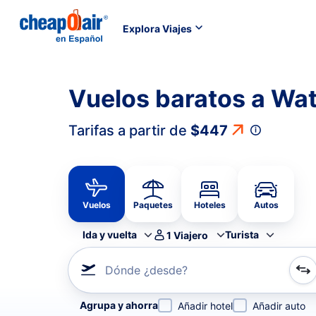
Explora Viajes
Vuelos baratos a Wa
Tarifas a partir de
$447
Vuelos
Paquetes
Hoteles
Autos
Ida y vuelta
Turista
1
Viajero
Dónde ¿desde?
Refina tu búsqueda por aerolínea, por ciudad o aerop
Agrupa y ahorra
Añadir hotel
Añadir auto