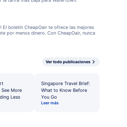
 la tarifa más baja para Watertown.
 El boletín CheapOair te ofrece las mejores
mente por menos dinero. Con CheapOair, nunca
Ver todo publicaciones
rt
Singapore Travel Brief:
: See More
What to Know Before
ding Less
You Go
Leer más