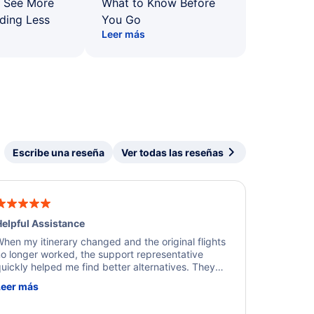
: See More
What to Know Before
ding Less
You Go
Leer más
Escribe una reseña
Ver todas las reseñas
elpful Assistance
hen my itinerary changed and the original flights
o longer worked, the support representative
uickly helped me find better alternatives. They
ere professional, courteous, and went above and
Leer más
eyond to resolve the issue. I'm grateful for the
xcellent assistance and smooth experience.