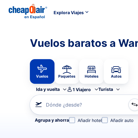
Explora Viajes
Vuelos baratos a Wa
Vuelos
Paquetes
Hoteles
Autos
Ida y vuelta
Turista
1
Viajero
Dónde ¿desde?
Refina tu búsqueda por aerolínea, por ciudad o aerop
Agrupa y ahorra
Añadir hotel
Añadir auto