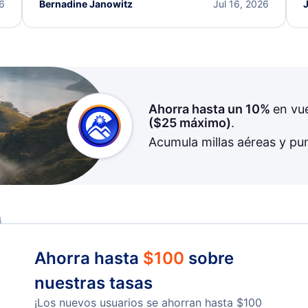
I truly appreciate the excellent support and
26
Bernadine Janowitz
Jul 16, 2026
dedication to resolving my issue.
Ahorra hasta un 10%
en vu
(
$25
máximo)
.
Acumula millas aéreas y pu
Ahorra hasta
$
100
sobre
nuestras tasas
¡Los nuevos usuarios se ahorran hasta
$
100