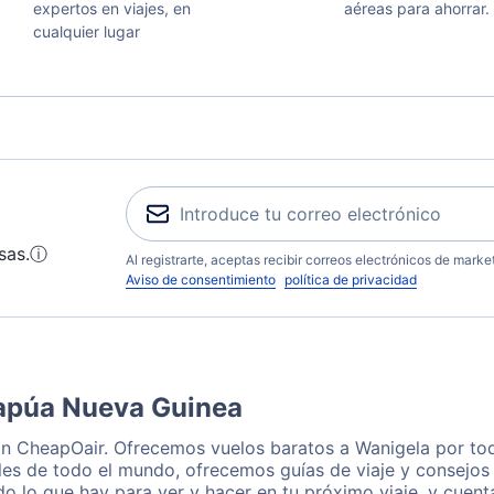
expertos en viajes, en
aéreas para ahorrar.
cualquier lugar
sas.
ⓘ
Al registrarte, aceptas recibir correos electrónicos de mark
Aviso de consentimiento
política de privacidad
Papúa Nueva Guinea
on CheapOair. Ofrecemos vuelos baratos a Wanigela por tod
les de todo el mundo, ofrecemos guías de viaje y consejos 
o lo que hay para ver y hacer en tu próximo viaje, y cuen