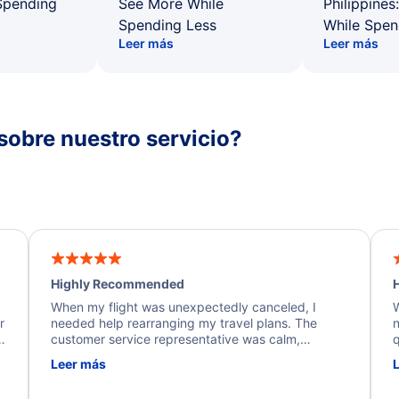
Spending
See More While
Philippines
Spending Less
While Spen
Leer más
Leer más
sobre nuestro servicio?
Highly Recommended
H
When my flight was unexpectedly canceled, I
W
r
needed help rearranging my travel plans. The
n
y
customer service representative was calm,
q
d
professional, and extremely helpful throughout the
w
Leer más
.
process. They quickly found alternative flight
b
options and assisted with the necessary follow-up.
e