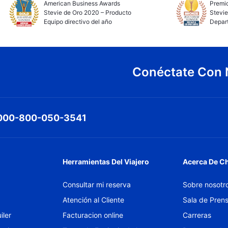
American Business Awards
Premio
Stevie de Oro 2020 – Producto
Stevie
Equipo directivo del año
Depar
Conéctate Con 
000-800-050-3541
Herramientas Del Viajero
Acerca De C
Consultar mi reserva
Sobre nosotr
Atención al Cliente
Sala de Pren
iler
Facturacion online
Carreras