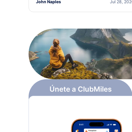
John Naples
Jul 28, 20
Únete a ClubMiles
Regístrate y obtén
$10
en puntos
Más información