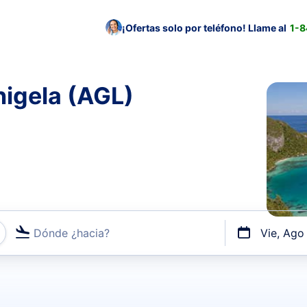
¡Ofertas solo por teléfono! Llame al
1-
nigela (AGL)
Dónde ¿hacia?
Vie, Ago
uerto o por vuelos directos