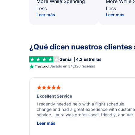
More While Spending
More While 
Less
Less
Leer más
Leer más
¿Qué dicen nuestros clientes 
Genial | 4.2 Estrellas
Basado en 34,320 reseñas
Excellent Service
I recently needed help with a flight schedule
change and had a great experience with custome
service. Laura was professional, friendly, and ver
helpful throughout the process. She quickly foun
Leer más
a solution and kept me informed of the next steps
I truly appreciate her excellent service.