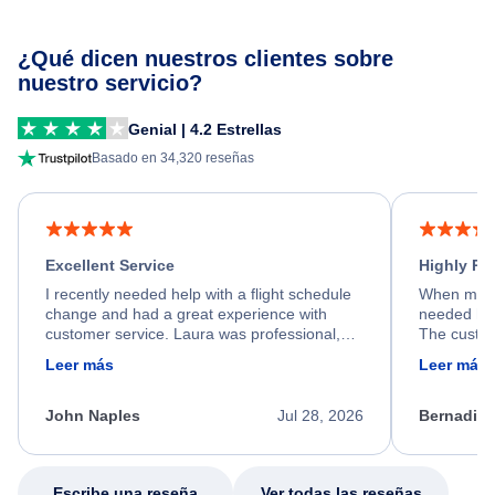
¿Qué dicen nuestros clientes sobre
nuestro servicio?
Genial | 4.2 Estrellas
Basado en 34,320 reseñas
Excellent Service
Highly R
I recently needed help with a flight schedule
When my fl
change and had a great experience with
needed hel
customer service. Laura was professional,
The custom
friendly, and very helpful throughout the
calm, prof
Leer más
Leer más
process. She quickly found a solution and
throughout
kept me informed of the next steps. I truly
alternative
appreciate her excellent service.
necessary f
John Naples
Jul 28, 2026
Bernadine
excellent s
my issue.
Escribe una reseña
Ver todas las reseñas