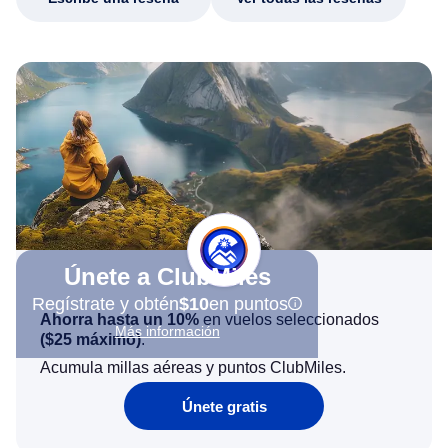
Únete a ClubMiles
Regístrate y obtén
$10
en puntos
Ahorra hasta un 10%
en vuelos seleccionados
Más información
(
$25
máximo)
.
Acumula millas aéreas y puntos ClubMiles.
Únete gratis