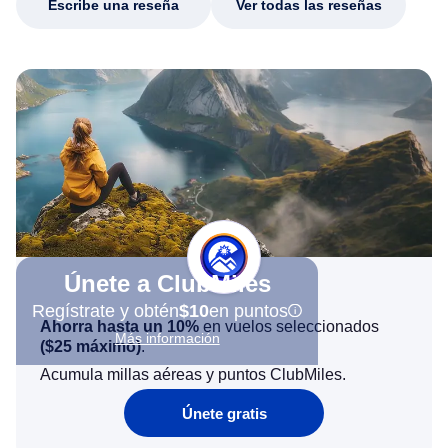
Escribe una reseña
Ver todas las reseñas
Únete a ClubMiles
Regístrate y obtén
$10
en puntos
Ahorra hasta un 10%
en vuelos seleccionados
Más información
(
$25
máximo)
.
Acumula millas aéreas y puntos ClubMiles.
Únete gratis