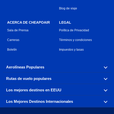
Blog de viaje
ACERCA DE CHEAPOAIR
LEGAL
Sala de Prensa
Política de Privacidad
Carreras
Términos y condiciones
Boletín
Impuestos y tasas
Aerolíneas Populares
Rutas de vuelo populares
Explora nuestras opciones de tarifas aéreas baratas por
aerolínea, con más de 500 opciones para elegir.
Los mejores destinos en EEUU
Reserva una de nuestras rutas de vuelo más populares
Aeromexico
Air Canada
con tres sencillos clics.
Los Mejores Destinos Internacionales
Air France
Encuentra boletos de avión baratos a destinos
Alaska Airlines
populares de los EEUU de costa a costa.
Atlanta a Ft Lauderdale
Chicago a Las Vegas
American Airlines
China Eastern Airlines