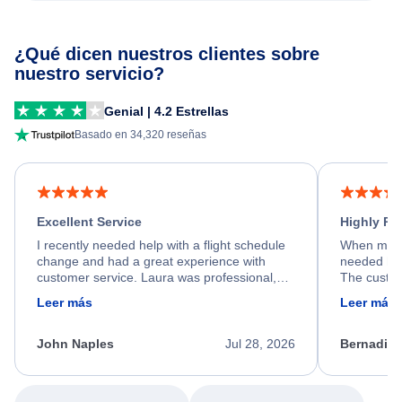
¿Qué dicen nuestros clientes sobre
nuestro servicio?
Genial | 4.2 Estrellas
Basado en 34,320 reseñas
Excellent Service
Highly R
I recently needed help with a flight schedule
When my fl
change and had a great experience with
needed hel
customer service. Laura was professional,
The custom
friendly, and very helpful throughout the
calm, prof
Leer más
Leer más
process. She quickly found a solution and
throughout
kept me informed of the next steps. I truly
alternative
appreciate her excellent service.
necessary f
John Naples
Jul 28, 2026
Bernadine
excellent s
my issue.