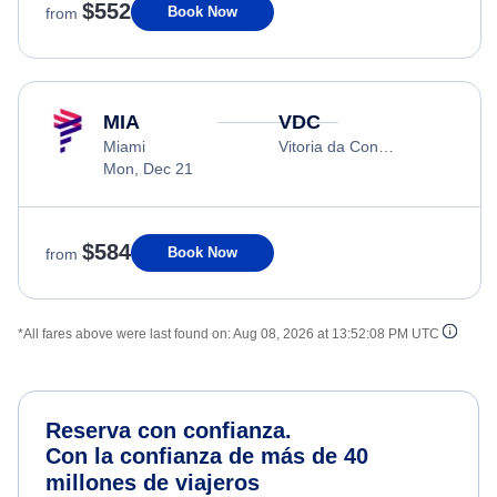
$552
Book Now
from
MIA
VDC
Miami
Vitoria da Conquista
Mon, Dec 21
$584
Book Now
from
*All fares above were last found on:
Aug 08, 2026 at 13:52:08 PM UTC
Reserva con confianza.
Con la confianza de más de 40
millones de viajeros