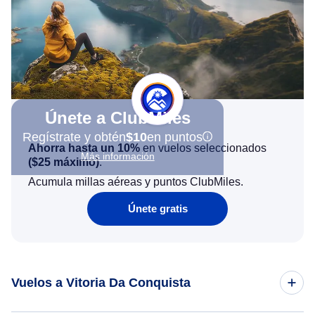
Únete a ClubMiles
Regístrate y obtén
$10
en puntos
Ahorra hasta un 10%
en vuelos seleccionados
Más información
(
$25
máximo)
.
Acumula millas aéreas y puntos ClubMiles.
Únete gratis
Vuelos a Vitoria Da Conquista