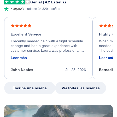
Genial | 4.2 Estrellas
Basado en 34,320 reseñas
Excellent Service
Highly R
I recently needed help with a flight schedule
When my fl
change and had a great experience with
needed hel
customer service. Laura was professional,
The custom
friendly, and very helpful throughout the
calm, prof
Leer más
Leer más
process. She quickly found a solution and
throughout
kept me informed of the next steps. I truly
alternative
appreciate her excellent service.
necessary f
John Naples
Jul 28, 2026
Bernadine
excellent s
my issue.
Escribe una reseña
Ver todas las reseñas