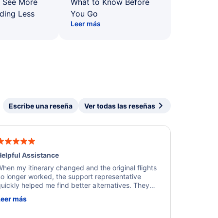
: See More
What to Know Before
ding Less
You Go
Leer más
Escribe una reseña
Ver todas las reseñas
elpful Assistance
hen my itinerary changed and the original flights
o longer worked, the support representative
uickly helped me find better alternatives. They
ere professional, courteous, and went above and
Leer más
eyond to resolve the issue. I'm grateful for the
xcellent assistance and smooth experience.