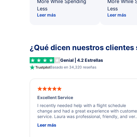
More While Spending
More While 
Less
Less
Leer más
Leer más
¿Qué dicen nuestros clientes 
Genial | 4.2 Estrellas
Basado en 34,320 reseñas
Excellent Service
I recently needed help with a flight schedule
change and had a great experience with custome
service. Laura was professional, friendly, and ver
helpful throughout the process. She quickly foun
Leer más
a solution and kept me informed of the next steps
I truly appreciate her excellent service.