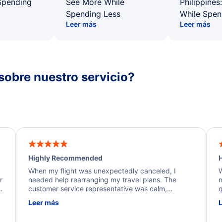
Spending
See More While
Philippines
Spending Less
While Spen
Leer más
Leer más
sobre nuestro servicio?
Highly Recommended
H
When my flight was unexpectedly canceled, I
W
r
needed help rearranging my travel plans. The
n
y
customer service representative was calm,
q
d
professional, and extremely helpful throughout the
w
Leer más
.
process. They quickly found alternative flight
b
options and assisted with the necessary follow-up.
e