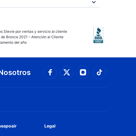
s Stevie por ventas y servicio al cliente
 de Bronce 2021 – Atención al Cliente
tamento del año
Nosotros
Conéctate con Faceboo
Connect with 
Conéctate con Twit
Conéctate
heapoair
Legal