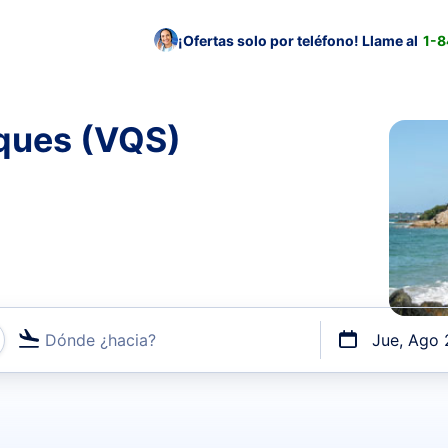
¡Ofertas solo por teléfono! Llame al
1-
eques (VQS)
Dónde ¿hacia?
Jue, Ago 
uerto o por vuelos directos