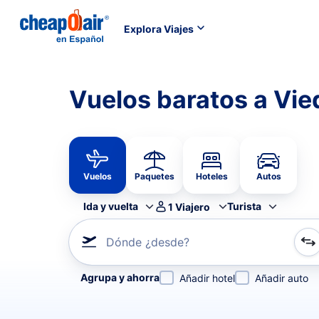
Explora Viajes
Vuelos baratos a Vi
Vuelos
Paquetes
Hoteles
Autos
Ida y vuelta
Turista
1
Viajero
Dónde ¿desde?
Refina tu búsqueda por aerolínea, por ciudad o aerop
Agrupa y ahorra
Añadir hotel
Añadir auto