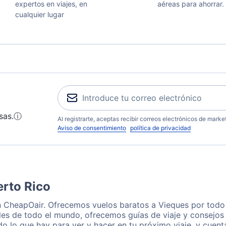
expertos en viajes, en
aéreas para ahorrar.
cualquier lugar
sas.
ⓘ
Al registrarte, aceptas recibir correos electrónicos de mark
Aviso de consentimiento
política de privacidad
erto Rico
n CheapOair. Ofrecemos vuelos baratos a Vieques por todo 
les de todo el mundo, ofrecemos guías de viaje y consejos 
o lo que hay para ver y hacer en tu próximo viaje, y cuen