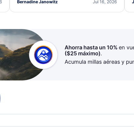
I truly appreciate the excellent support and
26
Bernadine Janowitz
Jul 16, 2026
dedication to resolving my issue.
Ahorra hasta un 10%
en vu
(
$25
máximo)
.
Acumula millas aéreas y pu