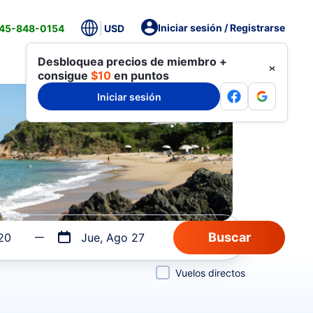
Iniciar sesión / Registrarse
845-848-0154
USD
Desbloquea precios de miembro +
consigue
$10
en puntos
Iniciar sesión
20
Jue, Ago 27
Vuelos directos