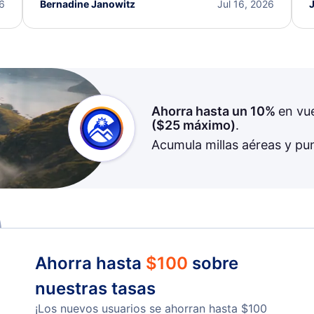
I truly appreciate the excellent support and
26
Bernadine Janowitz
Jul 16, 2026
dedication to resolving my issue.
Ahorra hasta un 10%
en vu
(
$25
máximo)
.
Acumula millas aéreas y pu
Ahorra hasta
$
100
sobre
nuestras tasas
¡Los nuevos usuarios se ahorran hasta
$
100