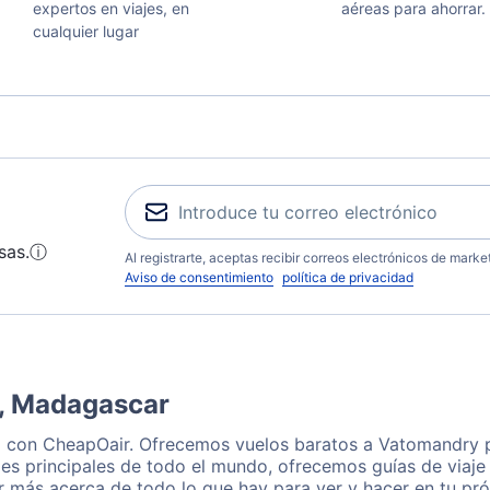
expertos en viajes, en
aéreas para ahorrar.
cualquier lugar
sas.
ⓘ
Al registrarte, aceptas recibir correos electrónicos de mark
Aviso de consentimiento
política de privacidad
, Madagascar
a con CheapOair. Ofrecemos vuelos baratos a Vatomandry p
es principales de todo el mundo, ofrecemos guías de viaje 
 más acerca de todo lo que hay para ver y hacer en tu pró