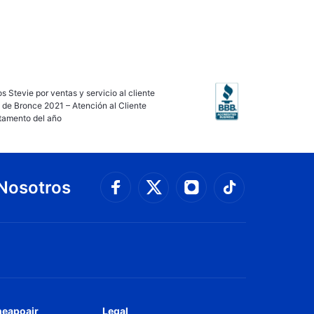
s Stevie por ventas y servicio al cliente
 de Bronce 2021 – Atención al Cliente
tamento del año
Nosotros
Conéctate con Faceboo
Connect with 
Conéctate con Twit
Conéctate
heapoair
Legal