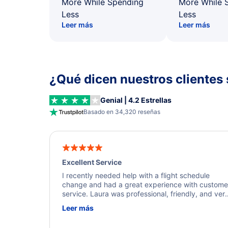
More While Spending
More While 
Less
Less
Leer más
Leer más
¿Qué dicen nuestros clientes 
Genial | 4.2 Estrellas
Basado en 34,320 reseñas
Excellent Service
I recently needed help with a flight schedule
change and had a great experience with custome
service. Laura was professional, friendly, and ver
helpful throughout the process. She quickly foun
Leer más
a solution and kept me informed of the next steps
I truly appreciate her excellent service.