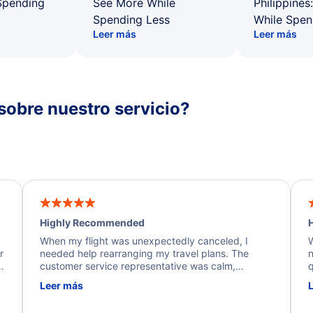
Spending
See More While
Philippines
Spending Less
While Spen
Leer más
Leer más
sobre nuestro servicio?
Highly Recommended
H
When my flight was unexpectedly canceled, I
W
r
needed help rearranging my travel plans. The
n
y
customer service representative was calm,
q
d
professional, and extremely helpful throughout the
w
Leer más
.
process. They quickly found alternative flight
b
options and assisted with the necessary follow-up.
e