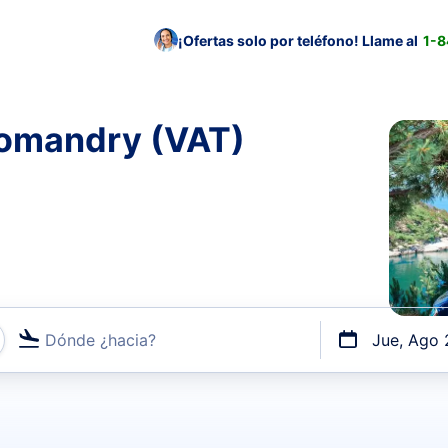
¡Ofertas solo por teléfono! Llame al
1-
tomandry (VAT)
Dónde ¿hacia?
Jue, Ago 
uerto o por vuelos directos