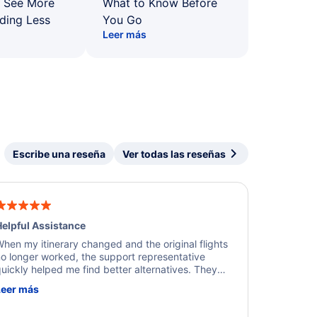
: See More
What to Know Before
ding Less
You Go
Leer más
Escribe una reseña
Ver todas las reseñas
elpful Assistance
hen my itinerary changed and the original flights
o longer worked, the support representative
uickly helped me find better alternatives. They
ere professional, courteous, and went above and
Leer más
eyond to resolve the issue. I'm grateful for the
xcellent assistance and smooth experience.