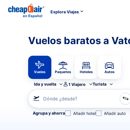
Explora Viajes
Vuelos baratos a Va
Vuelos
Paquetes
Hoteles
Autos
Ida y vuelta
Turista
1
Viajero
Dónde ¿desde?
Refina tu búsqueda por aerolínea, por ciudad o aerop
Agrupa y ahorra
Añadir hotel
Añadir auto