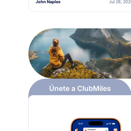
John Naples
Jul 28, 20
Únete a ClubMiles
Regístrate y obtén
$10
en puntos
Más información