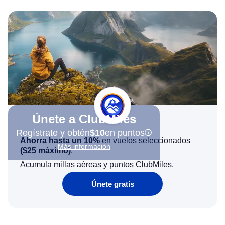
Únete a ClubMiles
Regístrate y obtén
$10
en puntos
Ahorra hasta un 10%
en vuelos seleccionados
Más información
(
$25
máximo)
.
Acumula millas aéreas y puntos ClubMiles.
Únete gratis