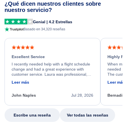
¿Qué dicen nuestros clientes sobre
nuestro servicio?
Genial | 4.2 Estrellas
Basado en 34,320 reseñas
Excellent Service
Highly R
I recently needed help with a flight schedule
When my fl
change and had a great experience with
needed hel
customer service. Laura was professional,
The custom
friendly, and very helpful throughout the
calm, prof
Leer más
Leer más
process. She quickly found a solution and
throughout
kept me informed of the next steps. I truly
alternative
appreciate her excellent service.
necessary f
John Naples
Jul 28, 2026
Bernadine
excellent s
my issue.
Escribe una reseña
Ver todas las reseñas