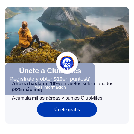
Únete a ClubMiles
Regístrate y obtén
$10
en puntos
Ahorra hasta un 10%
en vuelos seleccionados
Más información
(
$25
máximo)
.
Acumula millas aéreas y puntos ClubMiles.
Únete gratis