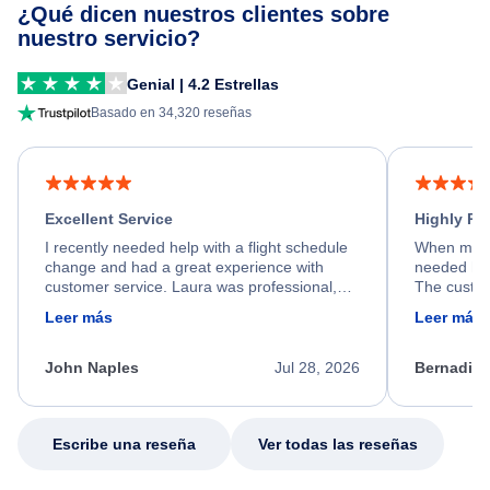
¿Qué dicen nuestros clientes sobre
nuestro servicio?
Genial | 4.2 Estrellas
Basado en 34,320 reseñas
Excellent Service
Highly R
I recently needed help with a flight schedule
When my fl
change and had a great experience with
needed hel
customer service. Laura was professional,
The custom
friendly, and very helpful throughout the
calm, prof
Leer más
Leer más
process. She quickly found a solution and
throughout
kept me informed of the next steps. I truly
alternative
appreciate her excellent service.
necessary f
John Naples
Jul 28, 2026
Bernadine
excellent s
my issue.
Escribe una reseña
Ver todas las reseñas