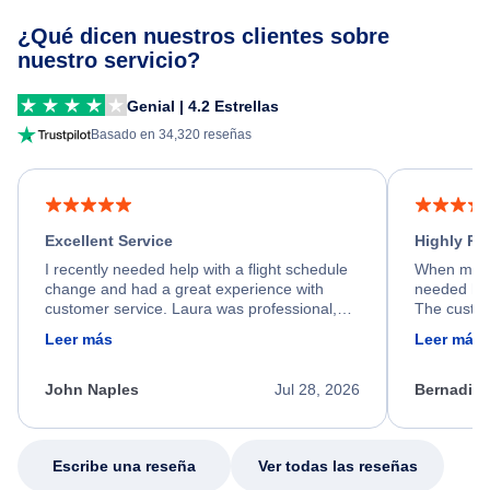
¿Qué dicen nuestros clientes sobre
nuestro servicio?
Genial | 4.2 Estrellas
Basado en 34,320 reseñas
Excellent Service
Highly R
I recently needed help with a flight schedule
When my fl
change and had a great experience with
needed hel
customer service. Laura was professional,
The custom
friendly, and very helpful throughout the
calm, prof
Leer más
Leer más
process. She quickly found a solution and
throughout
kept me informed of the next steps. I truly
alternative
appreciate her excellent service.
necessary f
John Naples
Jul 28, 2026
Bernadine
excellent s
my issue.
Escribe una reseña
Ver todas las reseñas