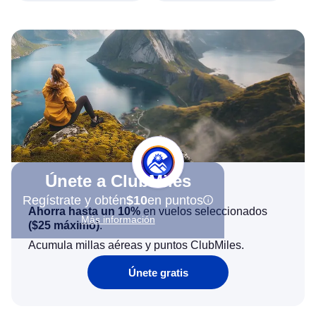
Únete a ClubMiles
Regístrate y obtén
$10
en puntos
Ahorra hasta un 10%
en vuelos seleccionados
Más información
(
$25
máximo)
.
Acumula millas aéreas y puntos ClubMiles.
Únete gratis