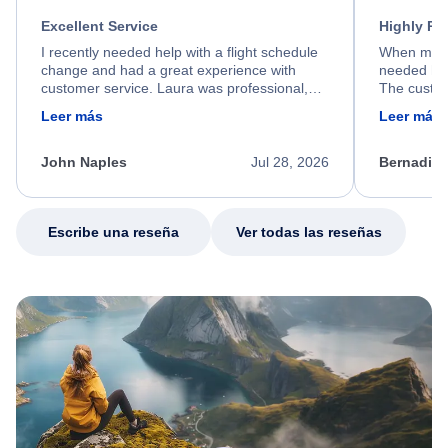
Excellent Service
Highly R
I recently needed help with a flight schedule
When my fl
change and had a great experience with
needed hel
customer service. Laura was professional,
The custom
friendly, and very helpful throughout the
calm, prof
Leer más
Leer más
process. She quickly found a solution and
throughout
kept me informed of the next steps. I truly
alternative
appreciate her excellent service.
necessary f
John Naples
Jul 28, 2026
Bernadine
excellent s
my issue.
Escribe una reseña
Ver todas las reseñas