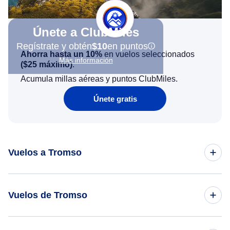
Únete a ClubMiles
Regístrate y obtén
$10
en puntos
Ahorra hasta un 10%
en vuelos seleccionados
Más información
(
$25
máximo)
.
Acumula millas aéreas y puntos ClubMiles.
Únete gratis
Vuelos a Tromso
Vuelos de Oslo a Tromso
Vuelos de Tromso
Vuelos de Bergen a Tromso
Vuelos de Tromso a Oslo