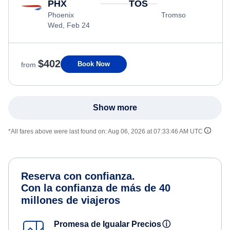
PHX
TOS
Phoenix
Tromso
Wed, Feb 24
$402
Book Now
from
Show more
*All fares above were last found on:
Aug 06, 2026 at 07:33:46 AM UTC
Reserva con confianza.
Con la confianza de más de 40
millones de viajeros
Promesa de Igualar Precios
ⓘ