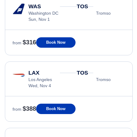
WAS
TOS
Washington DC
Tromso
Sun, Nov 1
$316
Book Now
from
LAX
TOS
Los Angeles
Tromso
Wed, Nov 4
$388
Book Now
from