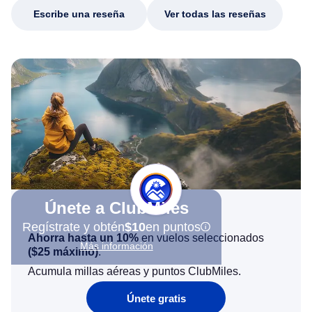
Escribe una reseña
Ver todas las reseñas
Únete a ClubMiles
Regístrate y obtén
$10
en puntos
Ahorra hasta un 10%
en vuelos seleccionados
Más información
(
$25
máximo)
.
Acumula millas aéreas y puntos ClubMiles.
Únete gratis