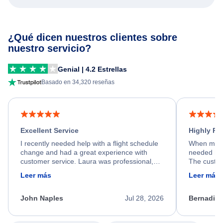
¿Qué dicen nuestros clientes sobre
nuestro servicio?
Genial | 4.2 Estrellas
Basado en 34,320 reseñas
Excellent Service
Highly R
I recently needed help with a flight schedule
When my fl
change and had a great experience with
needed hel
customer service. Laura was professional,
The custom
friendly, and very helpful throughout the
calm, prof
Leer más
Leer más
process. She quickly found a solution and
throughout
kept me informed of the next steps. I truly
alternative
appreciate her excellent service.
necessary f
John Naples
Jul 28, 2026
Bernadine
excellent s
my issue.