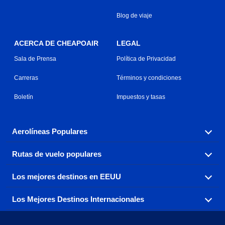
Blog de viaje
ACERCA DE CHEAPOAIR
LEGAL
Sala de Prensa
Política de Privacidad
Carreras
Términos y condiciones
Boletín
Impuestos y tasas
Aerolíneas Populares
Rutas de vuelo populares
Explora nuestras opciones de tarifas aéreas baratas por
aerolínea, con más de 500 opciones para elegir.
Los mejores destinos en EEUU
Reserva una de nuestras rutas de vuelo más populares
Aeromexico
Air Canada
con tres sencillos clics.
Los Mejores Destinos Internacionales
Air France
Encuentra boletos de avión baratos a destinos
Alaska Airlines
populares de los EEUU de costa a costa.
Atlanta a Ft Lauderdale
Chicago a Las Vegas
American Airlines
China Eastern Airlines
Consigue vuelos baratos a destinos globales en Europa,