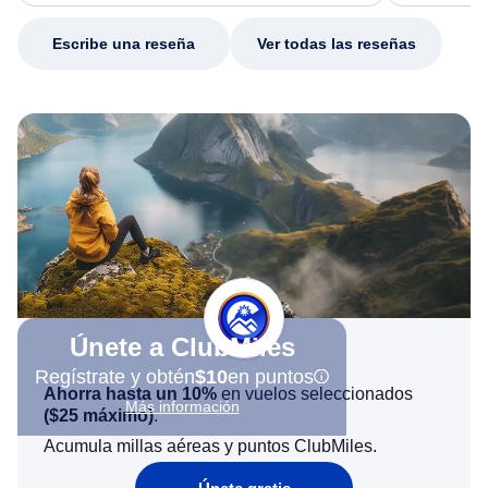
my issue.
Escribe una reseña
Ver todas las reseñas
Únete a ClubMiles
Regístrate y obtén
$10
en puntos
Ahorra hasta un 10%
en vuelos seleccionados
Más información
(
$25
máximo)
.
Acumula millas aéreas y puntos ClubMiles.