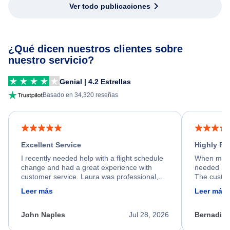
Ver todo publicaciones
¿Qué dicen nuestros clientes sobre
nuestro servicio?
Genial | 4.2 Estrellas
Basado en 34,320 reseñas
Excellent Service
Highly R
I recently needed help with a flight schedule
When my fl
change and had a great experience with
needed hel
customer service. Laura was professional,
The custom
friendly, and very helpful throughout the
calm, prof
Leer más
Leer más
process. She quickly found a solution and
throughout
kept me informed of the next steps. I truly
alternative
appreciate her excellent service.
necessary f
John Naples
Jul 28, 2026
Bernadine
excellent s