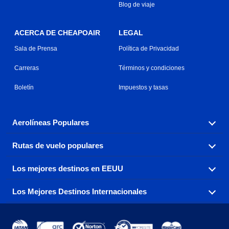
Blog de viaje
ACERCA DE CHEAPOAIR
LEGAL
Sala de Prensa
Política de Privacidad
Carreras
Términos y condiciones
Boletín
Impuestos y tasas
Aerolíneas Populares
Rutas de vuelo populares
Explora nuestras opciones de tarifas aéreas baratas por
aerolínea, con más de 500 opciones para elegir.
Los mejores destinos en EEUU
Reserva una de nuestras rutas de vuelo más populares
Aeromexico
Air Canada
con tres sencillos clics.
Los Mejores Destinos Internacionales
Air France
Encuentra boletos de avión baratos a destinos
Alaska Airlines
populares de los EEUU de costa a costa.
Atlanta a Ft Lauderdale
Chicago a Las Vegas
American Airlines
China Eastern Airlines
Consigue vuelos baratos a destinos globales en Europa,
Asia y más allá.
Ft Lauderdale a Nueva York
Los Ángeles a Las Vegas