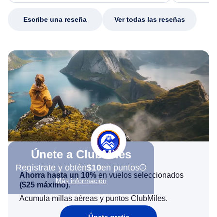
my issue.
Escribe una reseña
Ver todas las reseñas
Únete a ClubMiles
Regístrate y obtén
$10
en puntos
Ahorra hasta un 10%
en vuelos seleccionados
Más información
(
$25
máximo)
.
Acumula millas aéreas y puntos ClubMiles.