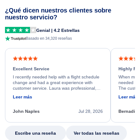
¿Qué dicen nuestros clientes sobre
nuestro servicio?
Genial | 4.2 Estrellas
Basado en 34,320 reseñas
Excellent Service
Highly R
I recently needed help with a flight schedule
When my fl
change and had a great experience with
needed hel
customer service. Laura was professional,
The custom
friendly, and very helpful throughout the
calm, prof
Leer más
Leer más
process. She quickly found a solution and
throughout
kept me informed of the next steps. I truly
alternative
appreciate her excellent service.
necessary f
John Naples
Jul 28, 2026
Bernadine
excellent s
my issue.
Escribe una reseña
Ver todas las reseñas