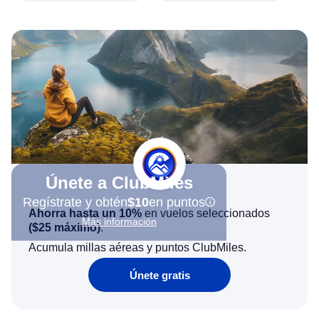
Únete a ClubMiles
Regístrate y obtén
$10
en puntos
Ahorra hasta un 10%
en vuelos seleccionados
Más información
(
$25
máximo)
.
Acumula millas aéreas y puntos ClubMiles.
Únete gratis