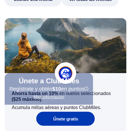
Únete a ClubMiles
Regístrate y obtén
$10
en puntos
Ahorra hasta un 10%
en vuelos seleccionados
Más información
(
$25
máximo)
.
Acumula millas aéreas y puntos ClubMiles.
Únete gratis