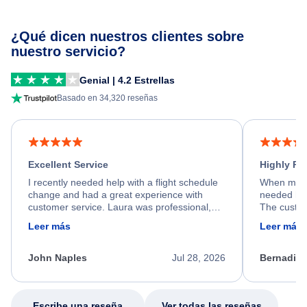
¿Qué dicen nuestros clientes sobre
nuestro servicio?
Genial | 4.2 Estrellas
Basado en 34,320 reseñas
Excellent Service
Highly R
I recently needed help with a flight schedule
When my fl
change and had a great experience with
needed hel
customer service. Laura was professional,
The custom
friendly, and very helpful throughout the
calm, prof
Leer más
Leer más
process. She quickly found a solution and
throughout
kept me informed of the next steps. I truly
alternative
appreciate her excellent service.
necessary f
John Naples
Jul 28, 2026
Bernadine
excellent s
my issue.
Escribe una reseña
Ver todas las reseñas