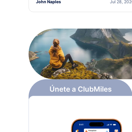
John Naples
Jul 28, 20
Únete a ClubMiles
Regístrate y obtén
$10
en puntos
Más información