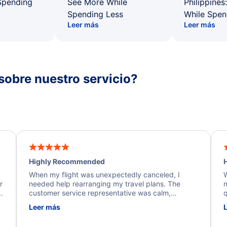
Spending
See More While
Philippines
Spending Less
While Spen
Leer más
Leer más
sobre nuestro servicio?
Highly Recommended
H
When my flight was unexpectedly canceled, I
W
r
needed help rearranging my travel plans. The
n
y
customer service representative was calm,
q
d
professional, and extremely helpful throughout the
w
Leer más
.
process. They quickly found alternative flight
b
options and assisted with the necessary follow-up.
e