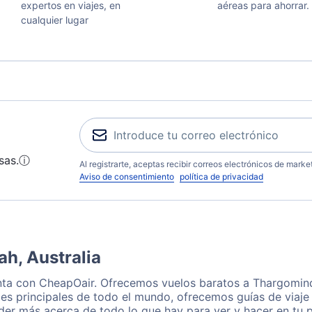
expertos en viajes, en
aéreas para ahorrar.
cualquier lugar
sas.
ⓘ
Al registrarte, aceptas recibir correos electrónicos de mark
Aviso de consentimiento
política de privacidad
h, Australia
nta con CheapOair. Ofrecemos vuelos baratos a Thargomind
es principales de todo el mundo, ofrecemos guías de viaje 
er más acerca de todo lo que hay para ver y hacer en tu 