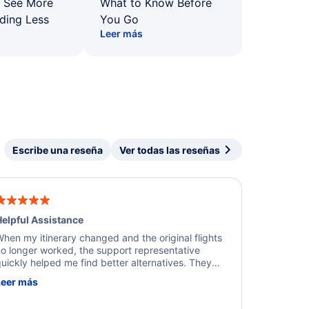
: See More
What to Know Before
ding Less
You Go
Leer más
Escribe una reseña
Ver todas las reseñas
elpful Assistance
hen my itinerary changed and the original flights
o longer worked, the support representative
uickly helped me find better alternatives. They
ere professional, courteous, and went above and
Leer más
eyond to resolve the issue. I'm grateful for the
xcellent assistance and smooth experience.