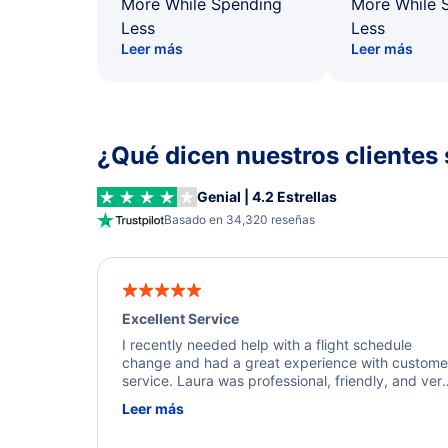
More While Spending
More While 
Less
Less
Leer más
Leer más
¿Qué dicen nuestros clientes 
Genial | 4.2 Estrellas
Basado en 34,320 reseñas
Excellent Service
I recently needed help with a flight schedule
change and had a great experience with custome
service. Laura was professional, friendly, and ver
helpful throughout the process. She quickly foun
Leer más
a solution and kept me informed of the next steps
I truly appreciate her excellent service.