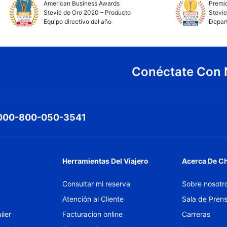
American Business Awards
Premio
Stevie de Oro 2020 – Producto
Stevie
Equipo directivo del año
Depar
Conéctate Con 
000-800-050-3541
Herramientas Del Viajero
Acerca De C
Consultar mi reserva
Sobre nosotr
Atención al Cliente
Sala de Pren
iler
Facturacion online
Carreras