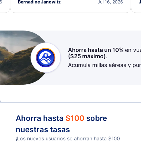
I truly appreciate the excellent support and
26
Bernadine Janowitz
Jul 16, 2026
dedication to resolving my issue.
Ahorra hasta un 10%
en vu
(
$25
máximo)
.
Acumula millas aéreas y pu
Ahorra hasta
$
100
sobre
nuestras tasas
¡Los nuevos usuarios se ahorran hasta
$
100