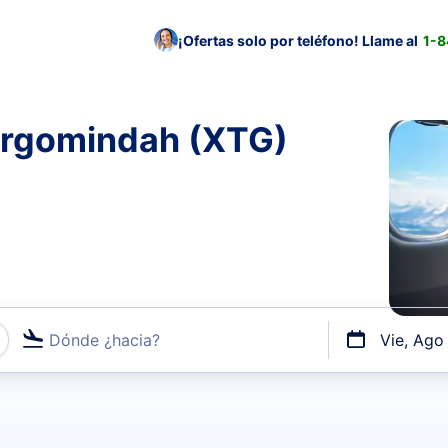
¡Ofertas solo por teléfono! Llame al
1-
argomindah (XTG)
Dónde ¿hacia?
Vie, Ago
uerto o por vuelos directos