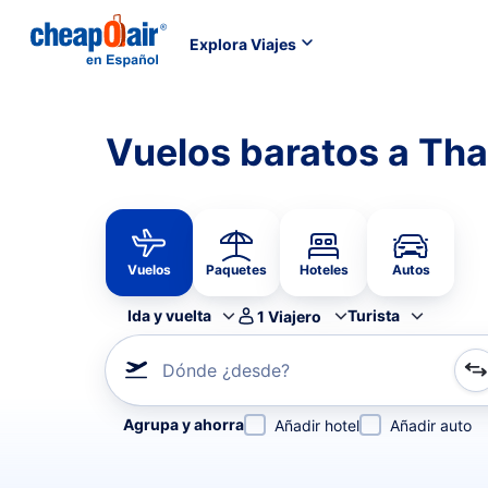
Explora Viajes
Vuelos baratos a Th
Vuelos
Paquetes
Hoteles
Autos
Ida y vuelta
Turista
1
Viajero
Dónde ¿desde?
Refina tu búsqueda por aerolínea, por ciudad o aerop
Agrupa y ahorra
Añadir hotel
Añadir auto